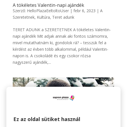
A tökéletes Valentin-napi ajándék
Szerző:
HelloPlazaEeltoltoUser
|
febr 6, 2023
|
A
Szeretetnek
,
Kultúra
,
Teret adunk
TERET ADUNK a SZERETETNEK A tökéletes Valentin-
napi ajándék Mit adjak annak aki fontos számomra,
mivel mutathatnám ki, gondolok rá? – tesszük fel a
kérdést az évben több alkalommal, például Valentin-
napon is. A csokoládé és egy csokor rózsa
nagyszerű ajándék,...
Ez az oldal sütiket használ