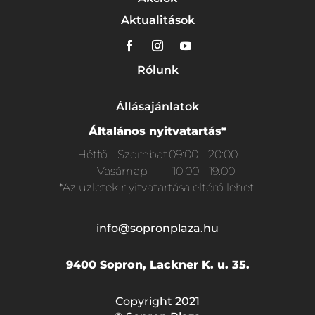
Aktualitások
Rólunk
Állásajánlatok
Általános nyitvatartás*
Hétfő - Szombat
09:00 - 20:00
Vasárnap
10:00 - 19:00
*Az üzletek nyitvatartása eltérő lehet.
info@sopronplaza.hu
9400 Sopron, Lackner K. u. 35.
Copyright 2021