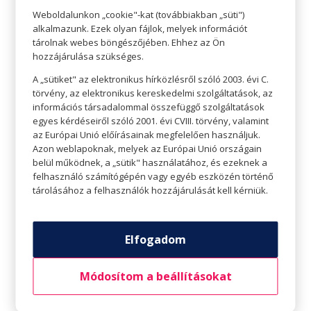
Weboldalunkon „cookie"-kat (továbbiakban „süti")
alkalmazunk. Ezek olyan fájlok, melyek információt
tárolnak webes böngészőjében. Ehhez az Ön
hozzájárulása szükséges.
Éld meg igazán a Valentin-napot
A „sütiket" az elektronikus hírközlésről szóló 2003. évi C.
Szerző:
HelloPlazaEeltoltoUser
|
febr 6, 2023
|
A
törvény, az elektronikus kereskedelmi szolgáltatások, az
Szeretetnek
,
Életvitel
,
Teret adunk
információs társadalommal összefüggő szolgáltatások
egyes kérdéseiről szóló 2001. évi CVIII. törvény, valamint
TERET ADUNK a SZERETETNEK Éld meg igazán a
az Európai Unió előírásainak megfelelően használjuk.
Azon weblapoknak, melyek az Európai Unió országain
Valentin-napot A Valentin-nap nem számít igazán régi
belül működnek, a „sütik" használatához, és ezeknek a
ünnepnek. A ma ismert szerelmesek napját
felhasználó számítógépén vagy egyéb eszközén történő
az angolszász országokban Valentine’s Day-ként
tárolásához a felhasználók hozzájárulását kell kérniük.
(magyarul: Bálint-nap) a 20. század végétől tartjuk
számon. Hazánkban az...
Elfogadom
Módosítom a beállításokat
Legutóbbi bejegyzések