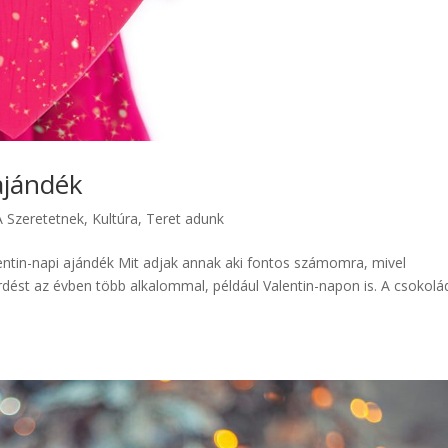
ajándék
A Szeretetnek
,
Kultúra
,
Teret adunk
in-napi ajándék Mit adjak annak aki fontos számomra, mivel
rdést az évben több alkalommal, például Valentin-napon is. A csokolá