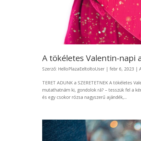
A tökéletes Valentin-napi 
Szerző:
HelloPlazaEeltoltoUser
|
febr 6, 2023
|
TERET ADUNK a SZERETETNEK A tökéletes Valent
mutathatnám ki, gondolok rá? – tesszük fel a ké
és egy csokor rózsa nagyszerű ajándék,...