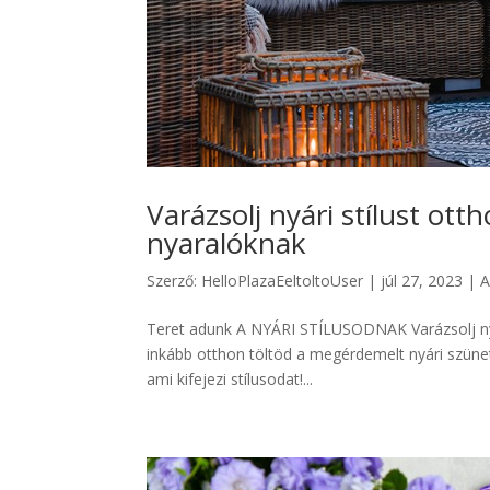
Varázsolj nyári stílust ot
nyaralóknak
Szerző:
HelloPlazaEeltoltoUser
|
júl 27, 2023
|
A
Teret adunk A NYÁRI STÍLUSODNAK Varázsolj nyá
inkább otthon töltöd a megérdemelt nyári szünet
ami kifejezi stílusodat!...