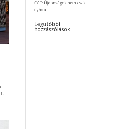
CCC: Újdonságok nem csak
nyárra
Legutóbbi
hozzászólások
n
is,