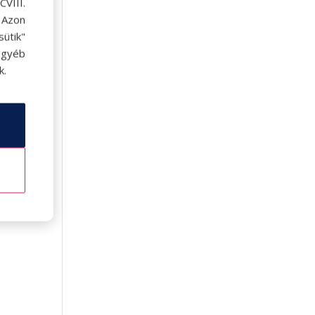
VIII.
. Azon
ütik"
egyéb
k.