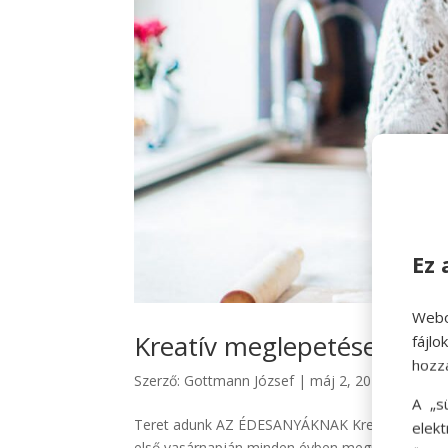
Ez 
Webo
Kreatív meglepetések any
fájl
hozz
Szerző:
Gottmann József
|
máj 2, 2023
|
Az éd
A „s
Teret adunk AZ ÉDESANYÁKNAK Kreatív meglepet
elek
első vasárnapján minden évben megünnepeljük az 