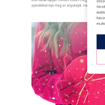
össz
ajándékkal lepi meg az anyukáját. Ha...
törvé
webl
hasz
eszkö