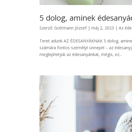
5 dolog, aminek édesanyád
Szerző:
Gottmann József
|
máj 2, 2023
|
Az éd
Teret adunk AZ ÉDESANYÁKNAK 5 dolog, aminek 
számára fontos személyt ünnepel – az édesanyj
meglephetjük az édesanyánkat, mégis, ez...