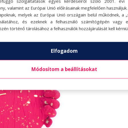
efüggő szolgáltatások egyes kérdéseiről szóló 2001. évi C
ny, valamint az Európai Unió előírásainak megfelelően használjuk
apoknak, melyek az Európai Unió országain belül működnek, a „s
nálatához, és ezeknek a felhasználó számítógépén vagy 
zén történő tárolásához a felhasználók hozzájárulását kell kérniü
Elfogadom
Módosítom a beállításokat