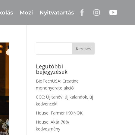
kolás
Mozi
Nyitvatartás
Legutóbbi
bejegyzések
BioTechUSA: Creatine
monohydrate akció
CCC: Új tanév, új kalandok, új
kedvencek!
House: Farmer IKONOK
House: Akár 70%
kedvezmény