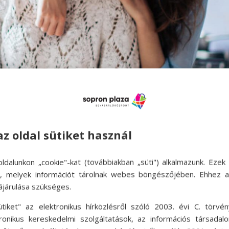
az oldal sütiket használ
ldalunkon „cookie"-kat (továbbiakban „süti") alkalmazunk. Ezek 
ák napjára
ok, melyek információt tárolnak webes böngészőjében. Ehhez 
ájárulása szükséges.
esanyáknak
,
Kultúra
,
Teret adunk
ütiket" az elektronikus hírközlésről szóló 2003. évi C. törvén
ések anyák napjára – hogy az idén kicsit máshogy ünnepeljetek Má
tronikus kereskedelmi szolgáltatások, az információs társadal
édesanyákat. Ki virággal, ki egy öleléssel, finom ebéddel, kedves