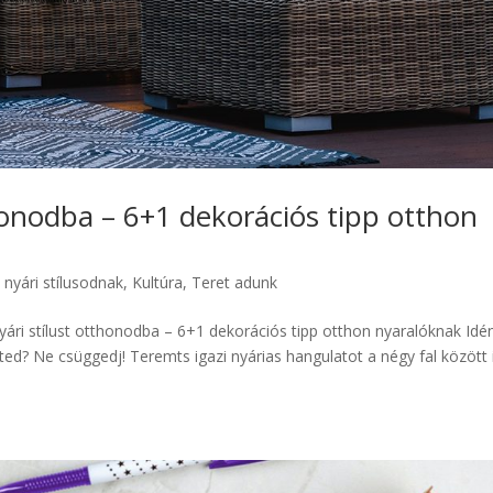
thonodba – 6+1 dekorációs tipp otthon
 nyári stílusodnak
,
Kultúra
,
Teret adunk
ri stílust otthonodba – 6+1 dekorációs tipp otthon nyaralóknak Idé
ed? Ne csüggedj! Teremts igazi nyárias hangulatot a négy fal között 