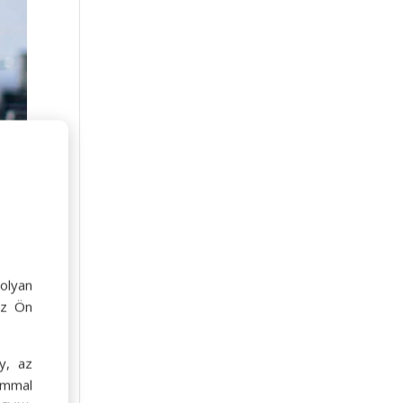
olyan
az Ön
y, az
jus
ommal