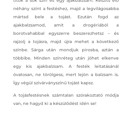
titok a sok szín és egy ajakbalzsam. Készíts elő
néhány színt a festéshez, majd a legvilágosabba
mártsd bele a tojást. Ezután fogd az
ajakbalzsamod, amit a drogériából a
borotvahabbal egyszerre beszerezhetsz – és
rajzolj a tojásra, majd újra mehet a következő
színbe. Sárga után mondjuk pirosba, aztán a
többibe. Minden színréteg után jöhet elkenve
egy kis ajakbalzsam. A festék leitatásánál
óvatosan, ne törölgess, mert lejön a balzsam is.
Így végül szivárványszínű tojást kapsz.
A tojásfestésnek számtalan szórakoztató módja
van, ne hagyd ki a készülődést idén se!