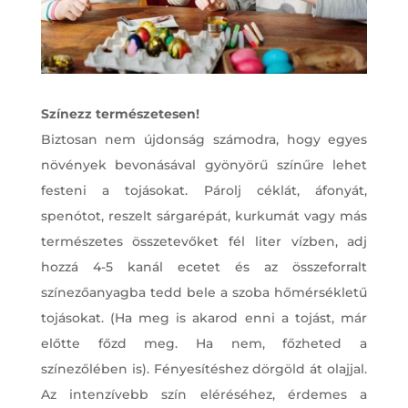
Színezz természetesen!
Biztosan nem újdonság számodra, hogy egyes
növények bevonásával gyönyörű színűre lehet
festeni a tojásokat. Párolj céklát, áfonyát,
spenótot, reszelt sárgarépát, kurkumát vagy más
természetes összetevőket fél liter vízben, adj
hozzá 4-5 kanál ecetet és az összeforralt
színezőanyagba tedd bele a szoba hőmérsékletű
tojásokat. (Ha meg is akarod enni a tojást, már
előtte főzd meg. Ha nem, főzheted a
színezőlében is). Fényesítéshez dörgöld át olajjal.
Az intenzívebb szín eléréséhez, érdemes a