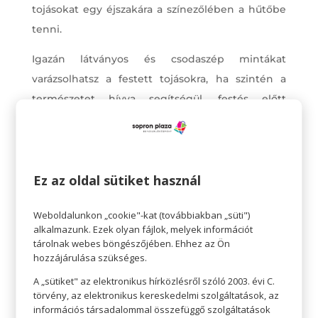
tojásokat egy éjszakára a színezőlében a hűtőbe
tenni.
Igazán látványos és csodaszép mintákat
varázsolhatsz a festett tojásokra, ha szintén a
természetet hívva segítségül, festés előtt
virágokat, leveleket erősítesz a tojás felületére.
Ehhez nem kell más, mint szedni néhány kisebb
virágot, pitypangot, százszorszépet, és ráhelyezni
Ez az oldal sütiket használ
a festetlen tojásra. Rakd harisnyába, vigyázva,
hogy ne mozduljon el, és a tetejénél kösd meg.
Weboldalunkon „cookie"-kat (továbbiakban „süti")
Ezután mehet a tojás a hagymahéj, lilakáposzta
alkalmazunk. Ezek olyan fájlok, melyek információt
levelek vagy egyéb természetes anyagok közé
tárolnak webes böngészőjében. Ehhez az Ön
hozzájárulása szükséges.
főni.
A „sütiket" az elektronikus hírközlésről szóló 2003. évi C.
Szódabikarbónával festett húsvéti tojás:
törvény, az elektronikus kereskedelmi szolgáltatások, az
Irány a kamra, nézz körül! Van ételfestéked,
információs társadalommal összefüggő szolgáltatások