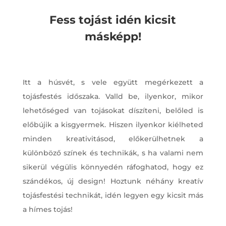
Fess tojást idén kicsit
másképp!
Itt a húsvét, s vele együtt megérkezett a
tojásfestés időszaka. Valld be, ilyenkor, mikor
lehetőséged van tojásokat díszíteni, belőled is
előbújik a kisgyermek. Hiszen ilyenkor kiélheted
minden kreativitásod, előkerülhetnek a
különböző színek és technikák, s ha valami nem
sikerül végülis könnyedén ráfoghatod, hogy ez
szándékos, új design! Hoztunk néhány kreatív
tojásfestési technikát, idén legyen egy kicsit más
a hímes tojás!