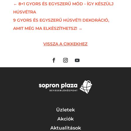
←
8+1 GYORS ÉS EGYSZERŰ MÓD - ÍGY KÉSZÜLJ
HÚSVÉTRA
9 GYORS ÉS EGYSZERŰ HÚSVÉTI DEKORÁCIÓ,
AMIT MÉG MA ELKÉSZÍTHETSZ!
→
VISSZA A CIKKEKHEZ
Üzletek
Akciók
Aktualitások