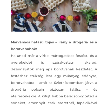
Márványos hatású tojás – irány a drogéria és a
borotvahabok!
Ha unod már a vízbe mártogatásos festést, és a
gyerekeidet is szórakoztatni akarod,
dézsmáljátok meg apa borotvahab készletét. A
festéshez szükség lesz egy műanyag edényre,
borotvahabra – amit az üzletközpontban járva a
drogéria polcain biztosan találsz – és
ételfestékekre. A kifújt habba belecsöpögteted a
színeket, amennyit csak szeretnél, fapálcikával