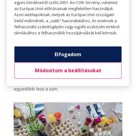
egyes kérdéseiről szóló 2001. évi CVIII. törvény, valamint
eceted és szódabikarbónád? Ha igen, akkor
az Európai Unió előírásainak megfelelően használjuk.
máris nekifoghatsz a festésnek. Gyerekek is
Azon weblapoknak, melyek az Európai Unió országain
belül működnek, a „sütik" használatához, és ezeknek a
élvezni fogják, mivel az ecet és a szódabikarbóna
felhasználó számítógépén vagy egyéb eszközén történő
reakciója roppant látványos. Nem kell semmi
tárolásához a felhasználók hozzájárulását kell kérniük.
mást tenned, mint az ételfestéket összekeverni
néhány zacskó sütőporral vagy
Elfogadom
szódabikarbónával és egy kanál vízzel, majd ezzel
a masszával bekenni a tojást. Öntsd le egy kis
Módosítom a beállításokat
ecettel pár perc után, és máris kitör a vulkán!
Egy tojásra többféle színt is kenhetsz, úgy még
egyedibb lesz a szín.