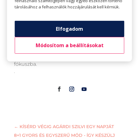
felhasználó számítógépén vagy egyéb eszközén történő
boldogság, a pozitív élmények és érzelmek, a
tárolásához a felhasználók hozzájárulását kell kérniük.
tartalmas kapcsolatok keretében értelmezi a
szexuális egészséget. A pozitív szexualitást
minden életkorban a teljes élet részének
Elfogadom
tekinti. Előadásaiban a fiatalok számára
elérhető, megfelelő információátadást, illetve
Módosítom a beállításokat
a hosszú távú kapcsolatokban az intimitás
magas szintjének fenntartását állítja a
fókuszba.
.
←
KÍSÉRD VÉGIG AGÁRDI SZILVI EGY NAPJÁT
8+1 GYORS ÉS EGYSZERŰ MÓD - ÍGY KÉSZÜLJ