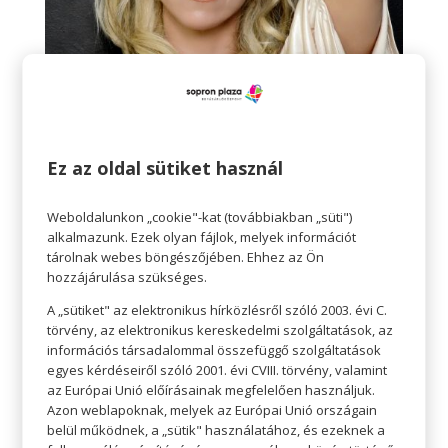
Dr. Hevesi Krisztina, egészségfejlesztő
Ez az oldal sütiket használ
szakpszichológus, egyetemi oktató.
Végzettsége szerint közgazdász, újságíró,
pszichológus és pszichológia tanár, sport-,
Weboldalunkon „cookie"-kat (továbbiakban „süti")
alkalmazunk. Ezek olyan fájlok, melyek információt
egészségfejlesztő és
tárolnak webes böngészőjében. Ehhez az Ön
szexuálszakpszichológus. Az ELTE PPK
hozzájárulása szükséges.
Személyiség és Egészségpszichológiai
Tanszék és az ELTE PPK Egészségfejlesztési
A „sütiket" az elektronikus hírközlésről szóló 2003. évi C.
törvény, az elektronikus kereskedelmi szolgáltatások, az
és Sporttudományi Intézet oktatója. Kiemelt
információs társadalommal összefüggő szolgáltatások
kutatási területe: a stressz és megküzdés,
egyes kérdéseiről szóló 2001. évi CVIII. törvény, valamint
valamint a fizikai aktivitás és a szexuális
az Európai Unió előírásainak megfelelően használjuk.
elégedettség szerepe a jól-létben, mentális
Azon weblapoknak, melyek az Európai Unió országain
egészségben.
belül működnek, a „sütik" használatához, és ezeknek a
Kriszta az élettel való elégedettség,