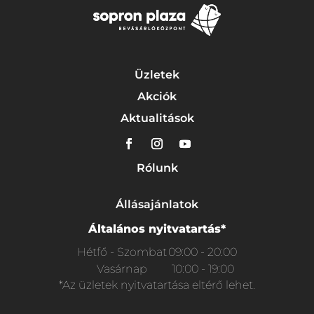
Üzletek
Akciók
Aktualitások
Rólunk
Állásajánlatok
Általános nyitvatartás*
Hétfő - Szombat
09:00 - 20:00
Vasárnap
10:00 - 19:00
*Az üzletek nyitvatartása eltérő lehet.