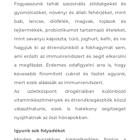
Fogyasszunk tehát szezonális zöldségeket és
gyümölcsöket, növényi és állati fehérjéket, mint
bab, lencse, diófélék, magvak, tojások és
tejtermékek, probiotikumot tartalmazó ételeket,
mint savanyú káposzta, túró, joghurt, kefír, és ne
hagyjuk ki az étrendünkből a fokhagymát sem,
ami erősíti az immunrendszert és segít elkerülni
a megfázást. Érdemes odafigyelni arra is, hogy
kevesebb finomított cukrot és lisztet együnk,
mert ezek aláássák az immunrendszert.
Az üzletközpont drogériáiban különböző
vitaminkészítmények és étrendkiegészítők közül
választhatunk, ezek is hatékony segítséget
nyújthatnak az őszi hónapokban.
Igyunk sok folyadékot
Minden évszakban kiemelkedően fontos a