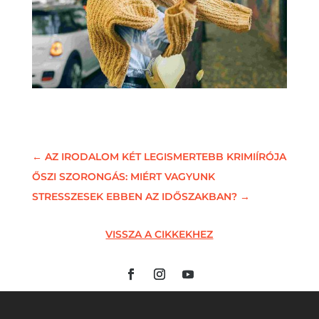
←
AZ IRODALOM KÉT LEGISMERTEBB KRIMIÍRÓJA
ŐSZI SZORONGÁS: MIÉRT VAGYUNK
STRESSZESEK EBBEN AZ IDŐSZAKBAN?
→
VISSZA A CIKKEKHEZ