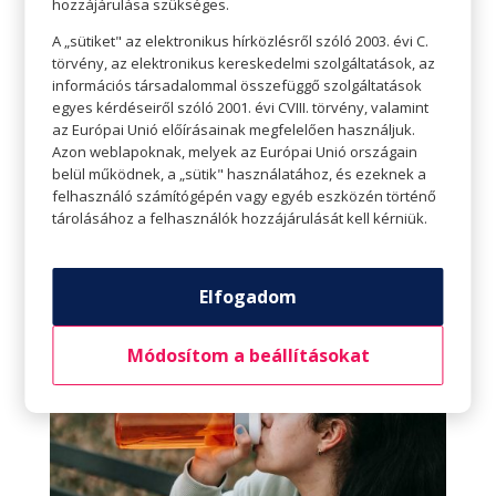
hozzájárulása szükséges.
általános jó egészség megőrzéséhez, beleértve
A „sütiket" az elektronikus hírközlésről szóló 2003. évi C.
az egészséges immunrendszert.
törvény, az elektronikus kereskedelmi szolgáltatások, az
információs társadalommal összefüggő szolgáltatások
Ilyenkor ősszel elő lehet venni a futócipőt,
egyes kérdéseiről szóló 2001. évi CVIII. törvény, valamint
kerékpárt, egyéb sporteszközöket, ki lehet
az Európai Unió előírásainak megfelelően használjuk.
Azon weblapoknak, melyek az Európai Unió országain
menni a természetbe és lehet aktívan mozogni.
belül működnek, a „sütik" használatához, és ezeknek a
Aki nem akar a szabadban edzeni, mehet
felhasználó számítógépén vagy egyéb eszközén történő
edzőterembe, uszodába is. A lényeg, hogy a sport
tárolásához a felhasználók hozzájárulását kell kérniük.
legyen része az életünknek ősszel is. Ettől nem
csak a közérzetünk lesz jobb, de az
Elfogadom
immunrendszerünk is erősödik.
Módosítom a beállításokat