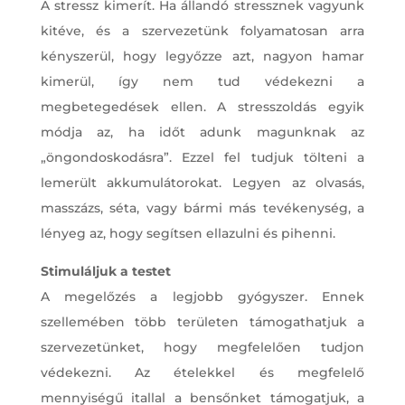
A stressz kimerít. Ha állandó stressznek vagyunk
kitéve, és a szervezetünk folyamatosan arra
kényszerül, hogy legyőzze azt, nagyon hamar
kimerül, így nem tud védekezni a
megbetegedések ellen. A stresszoldás egyik
módja az, ha időt adunk magunknak az
„öngondoskodásra”. Ezzel fel tudjuk tölteni a
lemerült akkumulátorokat. Legyen az olvasás,
masszázs, séta, vagy bármi más tevékenység, a
lényeg az, hogy segítsen ellazulni és pihenni.
Stimuláljuk a testet
A megelőzés a legjobb gyógyszer. Ennek
szellemében több területen támogathatjuk a
szervezetünket, hogy megfelelően tudjon
védekezni. Az ételekkel és megfelelő
mennyiségű itallal a bensőnket támogatjuk, a