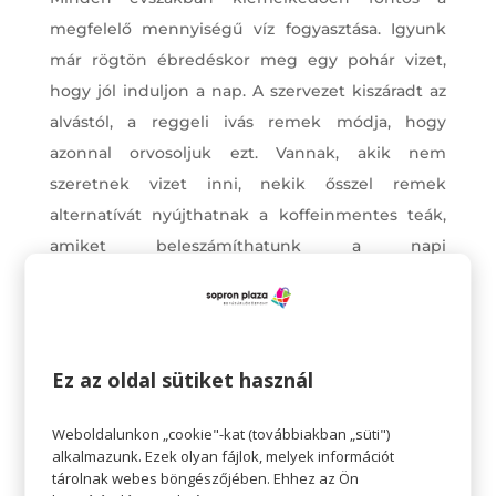
megfelelő mennyiségű víz fogyasztása. Igyunk
már rögtön ébredéskor meg egy pohár vizet,
hogy jól induljon a nap. A szervezet kiszáradt az
alvástól, a reggeli ivás remek módja, hogy
azonnal orvosoljuk ezt. Vannak, akik nem
szeretnek vizet inni, nekik ősszel remek
alternatívát nyújthatnak a koffeinmentes teák,
amiket beleszámíthatunk a napi
folyadékmennyiségbe.
Mozogjunk rendszeresen
Gyakran úgy gondolunk a testmozgásra, mint a
Ez az oldal sütiket használ
krónikus betegségek, például a szívbetegségek
és a magas vérnyomás megelőzésének
Weboldalunkon „cookie"-kat (továbbiakban „süti")
eszközére, vagy a testsúly kontrollálás módjára.
alkalmazunk. Ezek olyan fájlok, melyek információt
De a testmozgás igazából hozzájárulhat az
tárolnak webes böngészőjében. Ehhez az Ön