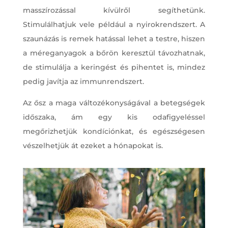
masszírozással kívülről segíthetünk.
Stimulálhatjuk vele például a nyirokrendszert. A
szaunázás is remek hatással lehet a testre, hiszen
a méreganyagok a bőrön keresztül távozhatnak,
de stimulálja a keringést és pihentet is, mindez
pedig javítja az immunrendszert.
Az ősz a maga változékonyságával a betegségek
időszaka, ám egy kis odafigyeléssel
megőrizhetjük kondíciónkat, és egészségesen
vészelhetjük át ezeket a hónapokat is.