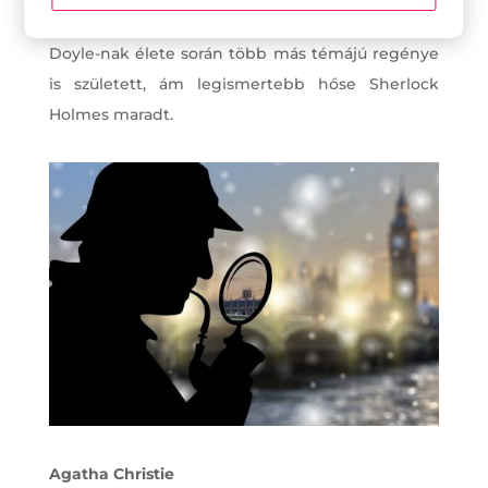
hogy új történetek írására ösztönözze.
Doyle-nak élete során több más témájú regénye
is született, ám legismertebb hőse Sherlock
Holmes maradt.
Agatha Christie