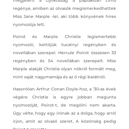
megjelent a Gyilkosság a paplakban című
regénye, amiben az olvasók megismerkedhettek
Miss Jane Marple -lel, aki több könyvének híres
nyomozója lett.
Poirot és Marple Christie legismertebb
nyomozói, kettőjük tucatnyi regényben és
novellában szerepel. Hercule Poirot összesen 33
regényben és 54 novellában szerepelt. Miss
Marple alakját Christie olyan nőkről formált meg,
mint saját nagymamája és az ő régi barátnői.
Hasonlóan Arthur Conan Doyle-hoz, a ’30-as évek
végére Christie is egyre jobban megunta
nyomozóját, Poirot-t, de megölni nem akarta.
Úgy vélte, hogy egy írónak az a dolga, hogy arról
írjon, amit az olvasó szeret. A közönség pedig