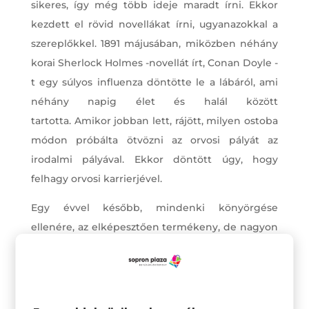
sikeres, így még több ideje maradt írni. Ekkor
kezdett el rövid novellákat írni, ugyanazokkal a
szereplőkkel. 1891 májusában, miközben néhány
korai Sherlock Holmes -novellát írt, Conan Doyle -
t egy súlyos influenza döntötte le a lábáról, ami
néhány napig élet és halál között
tartotta. Amikor jobban lett, rájött, milyen ostoba
módon próbálta ötvözni az orvosi pályát az
irodalmi pályával. Ekkor döntött úgy, hogy
felhagy orvosi karrierjével.
Egy évvel később, mindenki könyörgése
ellenére, az elképesztően termékeny, de nagyon
impulzív szerző úgy döntött, hogy megszabadul
Sherlock Holmes -tól. 1893 decemberében, hogy
a „fontosabb” dolgokra (történelmi regényeire)
koncentrálhasson, a legfőbb