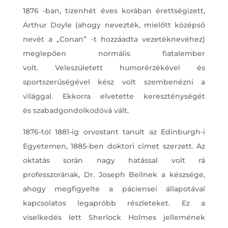
1876 ​​-ban, tizenhét éves korában érettségizett,
Arthur Doyle (ahogy nevezték, mielőtt középső
nevét a „Conan” -t hozzáadta vezetéknevéhez)
meglepően normális fiatalember
volt. Veleszületett humorérzékével és
sportszerűségével kész volt szembenézni a
világgal. Ekkorra elvetette kereszténységét
és szabadgondolkodóvá vált.
1876-tól 1881-ig orvostant tanult az Edinburgh-i
Egyetemen, 1885-ben doktori címet szerzett. Az
oktatás során nagy hatással volt rá
professzorának, Dr. Joseph Bellnek a készsége,
ahogy megfigyelte a páciensei állapotával
kapcsolatos legapróbb részleteket. Ez a
viselkedés lett Sherlock Holmes jellemének