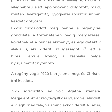
pilótájával, akihez hozzáment feleségül, majd az I.
világháború alatt ápolónőként dolgozott, majd,
miután levizsgázott, gyógyszerlaboratóriumban
kezdett dolgozni.
Ekkor formálódott meg benne a regényírás
gondolata, a történetében pedig mérgezéssel
követnék el a bűncselekményt, és egy detektív
alakja is, aki kideríti az igazságot. Ő lett a
híres Hercule Poirot, a zseniális belga
nyugalmazott nyomozó.
A regény végül 1920-ban jelent meg, és Christie
írni kezdett.
1926 sorsfordító év volt Agatha számára.
Megjelent
Az Ackroyd-gyilkosság
, amivel elindult
a világhírnév felé, valamint akkor derült ki az is,