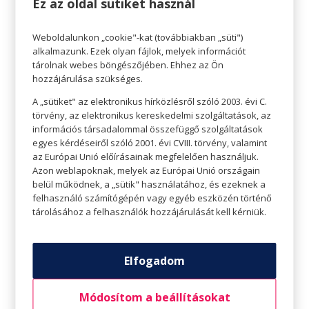
Ez az oldal sütiket használ
ellenségével, Moriarty professzorral együtt el is
veszejtette. Az utolsó eset c. regényben a két
Weboldalunkon „cookie"-kat (továbbiakban „süti")
alkalmazunk. Ezek olyan fájlok, melyek információt
szereplő a vízesésbe ugrott, ahol nyilvánvalóan a
tárolnak webes böngészőjében. Ehhez az Ön
halálukat lelték. A tiltakozó levelek áradatának
hozzájárulása szükséges.
köszönhetően azonban Doyle egy frappáns
A „sütiket" az elektronikus hírközlésről szóló 2003. évi C.
megoldással visszahozta hősét
A lakatlan
törvény, az elektronikus kereskedelmi szolgáltatások, az
információs társadalommal összefüggő szolgáltatások
ház
című novellában, Sherlock Holmes így
egyes kérdéseiről szóló 2001. évi CVIII. törvény, valamint
összesen 56 novellában és négy regényben
az Európai Unió előírásainak megfelelően használjuk.
szerepel (valamint természetesen számtalan,
Azon weblapoknak, melyek az Európai Unió országain
belül működnek, a „sütik" használatához, és ezeknek a
más írók tollából származó történetben is).
felhasználó számítógépén vagy egyéb eszközén történő
tárolásához a felhasználók hozzájárulását kell kérniük.
1902-ben VII. Edward király lovaggá ütötte Conan
Doyle -t a búr háborúban a koronának nyújtott
szolgálataiért. A pletykák szerint a király olyan
Elfogadom
lelkes Sherlock Holmes rajongó volt, hogy
felvette a szerző nevét a kitüntetési listájára,
Módosítom a beállításokat