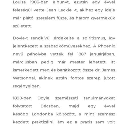
Louisa 1906-ban elhunyt, ezután egy évvel
feleségül vette Jean Leckie -t, akihez egy ideje
már plátói szerelem fűzte, és három gyermekük
született.
Doyle-t rendkívül érdekelte a spiritizmus, így
jelentkezett a szabadkőművesekhez. A Phoenix
nevű páholyba vették fel 1887 januárjában,
márciusban pedig már mester lehetett. Itt
ismerkedett meg és barátkozott össze dr. James
Watsonnal, akinek aztán fontos szerep jutott
regényeiben.
1890-ben Doyle szemészeti tanulmányokat
folytatott Bécsben, majd egy évvel
később Londonba költözött, s mint szemész
kezdett praktizálni, ám ez a praxis sem volt