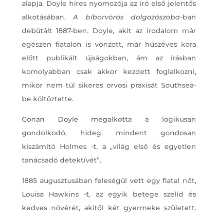
alapja. Doyle híres nyomozója az író első jelentős
alkotásában,
A bíborvörös dolgozószoba
-ban
debütált 1887-ben. Doyle, akit az irodalom már
egészen fiatalon is vonzott, már húszéves kora
előtt publikált újságokban, ám az írásban
komolyabban csak akkor kezdett foglalkozni,
mikor nem túl sikeres orvosi praxisát Southsea-
be költöztette.
Conan Doyle megalkotta a logikusan
gondolkodó, hideg, mindent gondosan
kiszámító Holmes -t, a „világ első és egyetlen
tanácsadó detektívét”.
1885 augusztusában feleségül vett egy fiatal nőt,
Louisa Hawkins -t, az egyik betege szelíd és
kedves nővérét, akitől két gyermeke született.