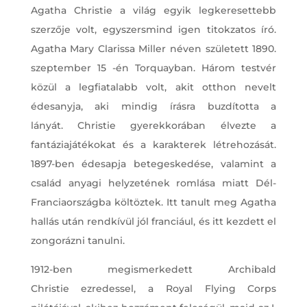
Agatha Christie a világ egyik legkeresettebb
szerzője volt, egyszersmind igen titokzatos író.
Agatha Mary Clarissa Miller néven született 1890.
szeptember 15 -én Torquayban. Három testvér
közül a legfiatalabb volt, akit otthon nevelt
édesanyja, aki mindig írásra buzdította a
lányát. Christie gyerekkorában élvezte a
fantáziajátékokat és a karakterek létrehozását.
1897-ben édesapja betegeskedése, valamint a
család anyagi helyzetének romlása miatt Dél-
Franciaországba költöztek. Itt tanult meg Agatha
hallás után rendkívül jól franciául, és itt kezdett el
zongorázni tanulni.
1912-ben megismerkedett Archibald
Christie ezredessel, a Royal Flying Corps