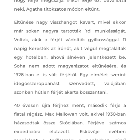
hogy férje megcsalja. Mikor férje ezt bevallotta
neki, Agatha titokzatos módon eltűnt.
Eltűnése nagy visszhangot kavart, mivel ekkor
már sokan nagyra tartották írói munkásságát.
Voltak, akik a férjét vádolták gyilkossággal. 11
napig keresték az írónőt, akit végül megtaláltak
egy hotelben, ahová álnéven jelentkezett be.
Soha nem adott magyarázatot eltűnésére, és
1928-ban el is vált férjétől. Egy elmélet szerint
idegösszeroppanást szenvedett, valójában
azonban hűtlen férjét akarta bosszantani.
40 évesen újra férjhez ment, második férje a
fiatal régész, Max Mallowan volt, akivel 1930-ban
házasodtak össze Skóciában. Férjével számos
expedícióra elutazott. Esküvője évében