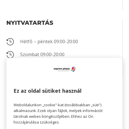
NYITVATARTÁS

Hétfő – péntek 09:00-20:00

Szombat 09:00-20:00

Vasárnap 09:00-19:00
KAPCSOLAT
Ez az oldal sütiket használ
Weboldalunkon „cookie"-kat (továbbiakban „süti")

+36 20 451 3365
alkalmazunk. Ezek olyan fájlok, melyek információt
tárolnak webes böngészőjében. Ehhez az Ön

Nincs megadva
hozzájárulása szükséges.