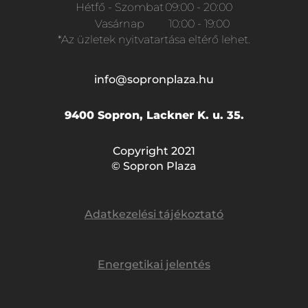
Hétfő - Szombat
09:00 - 20:00
Vasárnap
10:00 - 19:00
*Az üzletek nyitvatartása eltérő lehet.
info@sopronplaza.hu
9400 Sopron, Lackner K. u. 35.
Copyright 2021
© Sopron Plaza
Adatkezelési tájékoztató
Energetikai jelentés