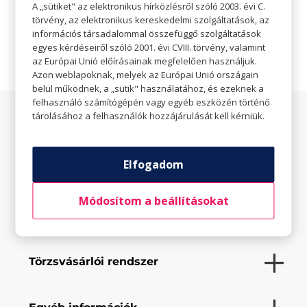
A „sütiket" az elektronikus hírközlésről szóló 2003. évi C.

Weboldal
törvény, az elektronikus kereskedelmi szolgáltatások, az
információs társadalommal összefüggő szolgáltatások
egyes kérdéseiről szóló 2001. évi CVIII. törvény, valamint
az Európai Unió előírásainak megfelelően használjuk.
Azon weblapoknak, melyek az Európai Unió országain
belül működnek, a „sütik" használatához, és ezeknek a
felhasználó számítógépén vagy egyéb eszközén történő
tárolásához a felhasználók hozzájárulását kell kérniük.
Az üzletről
Elfogadom
Elfogadott fizetési eszközök
Módosítom a beállításokat
Saját szolgáltatások
Törzsvásárlói rendszer