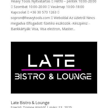
Heavy Tools Nyitvatartás  Hétfő – péntek 10:00-20:00
 Szombat 10:00-20:00  Vasárnap 10:00-18:00
Kapcsolat  +36 30 573 1263 
sopron@heavytools.com  Weboldal Az üzletről Nincs
megadva Elfogadott fizetési eszközök -Készpénz -
Bankkártyák: Visa, Visa electron, Master...
Late Bistro & Lounge
Szerző:
Tompe Kristóf
|
márc 13, 2025