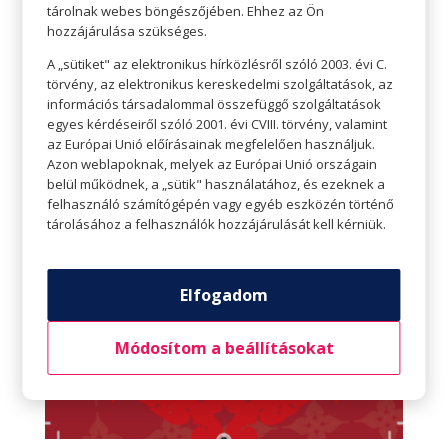
tárolnak webes böngészőjében. Ehhez az Ön
Szerző:
Tompe Kristóf
|
febr 10, 2025
hozzájárulása szükséges.
Total Dental Nyitvatartás  Hétfő – péntek 09:00-17:00
A „sütiket" az elektronikus hírközlésről szóló 2003. évi C.
 Szombat 09:00-17:00  Vasárnap Zárva Kapcsolat 
törvény, az elektronikus kereskedelmi szolgáltatások, az
+36 99 505 898  +36 99 505 899 
információs társadalommal összefüggő szolgáltatások
egyes kérdéseiről szóló 2001. évi CVIII. törvény, valamint
info@zahnarztinsopron.hu 
az Európai Unió előírásainak megfelelően használjuk.
total@totalbeautycenter.hu  Weboldal Az üzletről
Azon weblapoknak, melyek az Európai Unió országain
Total Denthal Fogászati Klinika teljeskörű...
belül működnek, a „sütik" használatához, és ezeknek a
felhasználó számítógépén vagy egyéb eszközén történő
tárolásához a felhasználók hozzájárulását kell kérniük.
Elfogadom
Módosítom a beállításokat