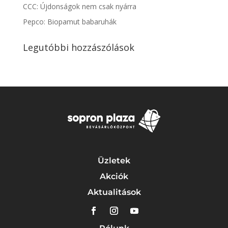
CCC: Újdonságok nem csak nyárra
Pepco: Biopamut babaruhák
Legutóbbi hozzászólások
Üzletek
Akciók
Aktualitások