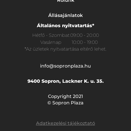
Rólunk
Állásajánlatok
Általános nyitvatartás*
Hétfő - Szombat
09:00 - 20:00
Vasárnap
10:00 - 19:00
*Az üzletek nyitvatartása eltérő lehet.
info@sopronplaza.hu
9400 Sopron, Lackner K. u. 35.
Copyright 2021
© Sopron Plaza
Adatkezelési tájékoztató