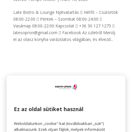
Late Bistro & Lounge Nyitvatartás  Hétfő – Csütörtök
08:00-22:00  Péntek – Szombat 08:00-24:00 
Vasárnap 08:00-22:00 Kapcsolat  +36 30 127 1275 
latesopron@gmail.com  Facebook Az üzletről Merülj
el az olasz konyha varázslatos világában, és élvezd...
Ez az oldal sütiket használ
Weboldalunkon „cookie"-kat (továbbiakban „süti")
Total Dental
alkalmazunk. Ezek olyan fájlok, melyek információt