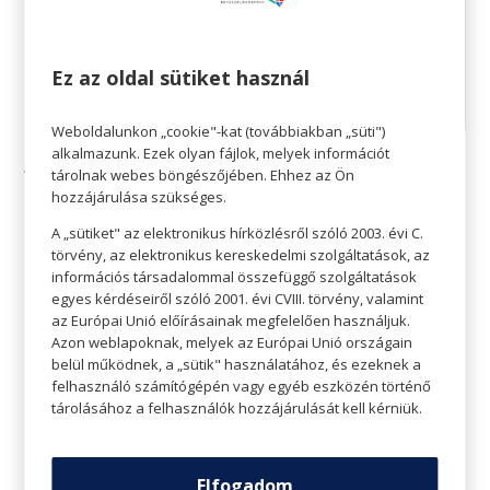
Ez az oldal sütiket használ
Weboldalunkon „cookie"-kat (továbbiakban „süti")
alkalmazunk. Ezek olyan fájlok, melyek információt
tárolnak webes böngészőjében. Ehhez az Ön
VENDÉGLÁTÓ/ SZÓRAKOZTATÓ
hozzájárulása szükséges.
EGYSÉGEK
A „sütiket" az elektronikus hírközlésről szóló 2003. évi C.
törvény, az elektronikus kereskedelmi szolgáltatások, az
2026.05.24 – 2026.05.25.:
Egyedi nyitvatartás
információs társadalommal összefüggő szolgáltatások
egyes kérdéseiről szóló 2001. évi CVIII. törvény, valamint
az Európai Unió előírásainak megfelelően használjuk.
Azon weblapoknak, melyek az Európai Unió országain
Az üzletek egyedi nyitvatartásáról az
belül működnek, a „sütik" használatához, és ezeknek a
aktuális üzlet közösségi média felületein
felhasználó számítógépén vagy egyéb eszközén történő
és honlapján tájékozódhat.
tárolásához a felhasználók hozzájárulását kell kérniük.
Elfogadom