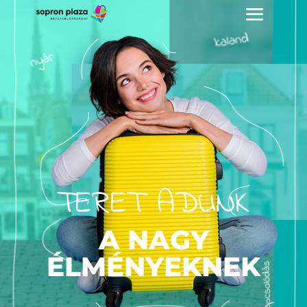
TERET ADUNK
A NAGY
ÉLMÉNYEKNEK