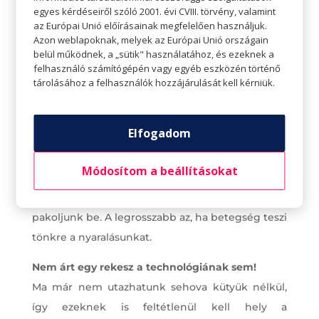
egyes kérdéseiről szóló 2001. évi CVIII. törvény, valamint
az Európai Unió előírásainak megfelelően használjuk.
Azon weblapoknak, melyek az Európai Unió országain
belül működnek, a „sütik" használatához, és ezeknek a
felhasználó számítógépén vagy egyéb eszközén történő
Másik fontos kisebb csomag a gyógyszerek és
tárolásához a felhasználók hozzájárulását kell kérniük.
elsősegélyholmik. Fájdalomcsillapítók, leégésre
krémek, állandó gyógyszerek, ragtapaszok,
Elfogadom
hasmenés/hashajtó gyógyszerek, allergia elleni
szerek, rovarriasztó, szemcseppek, zsebkendők
Módosítom a beállításokat
és női betegségek termékei. Gondoljuk át
alaposan, mikre lehet szükségünk, és gondosan
pakoljunk be. A legrosszabb az, ha betegség teszi
tönkre a nyaralásunkat.
Nem árt egy rekesz a technológiának sem!
Ma már nem utazhatunk sehova kütyük nélkül,
így ezeknek is feltétlenül kell hely a