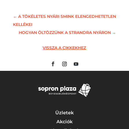
←
A TÖKÉLETES NYÁRI SMINK ELENGEDHETETLEN
KELLÉKEI
HOGYAN ÖLTÖZZÜNK A STRANDRA NYÁRON
→
VISSZA A CIKKEKHEZ
Üzletek
Akciók