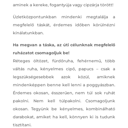
aminek a kereke, fogantyúja vagy cipzárja törött!
Üzletközpontunkban mindenki megtalálja a
megfelelő táskát, érdemes időben körülnézni
kínálatunkban.
Ha megvan a táska, az úti célunknak megfelelő
ruházatot csomagoljuk be!
Réteges öltözet, fürdőruha, fehérnemű, több
váltás ruha, kényelmes cipő, papucs – csak a
legszükségesebbek azok közül, amiknek
mindenképpen benne kell lenni a poggyászban.
Érdemes okosan, ésszerűen, nem túl sok ruhát
pakolni. Nem kell túlpakolni. Csomagoljunk
okosan. Tegyünk be kényelmes, kombinálható
darabokat, amiket ha kell, könnyen ki is tudunk
tisztítani.