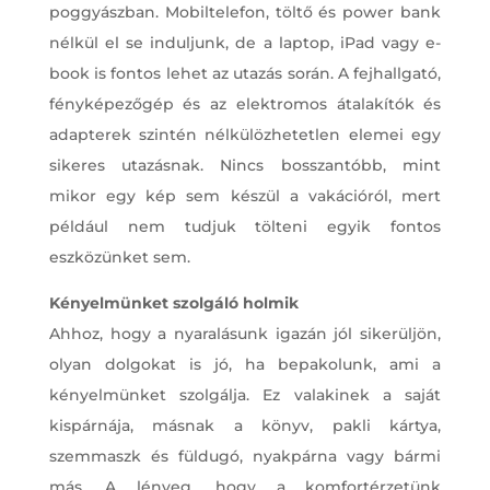
poggyászban. Mobiltelefon, töltő és power bank
nélkül el se induljunk, de a laptop, iPad vagy e-
book is fontos lehet az utazás során. A fejhallgató,
fényképezőgép és az elektromos átalakítók és
adapterek szintén nélkülözhetetlen elemei egy
sikeres utazásnak. Nincs bosszantóbb, mint
mikor egy kép sem készül a vakációról, mert
például nem tudjuk tölteni egyik fontos
eszközünket sem.
Kényelmünket szolgáló holmik
Ahhoz, hogy a nyaralásunk igazán jól sikerüljön,
olyan dolgokat is jó, ha bepakolunk, ami a
kényelmünket szolgálja. Ez valakinek a saját
kispárnája, másnak a könyv, pakli kártya,
szemmaszk és füldugó, nyakpárna vagy bármi
más. A lényeg, hogy a komfortérzetünk