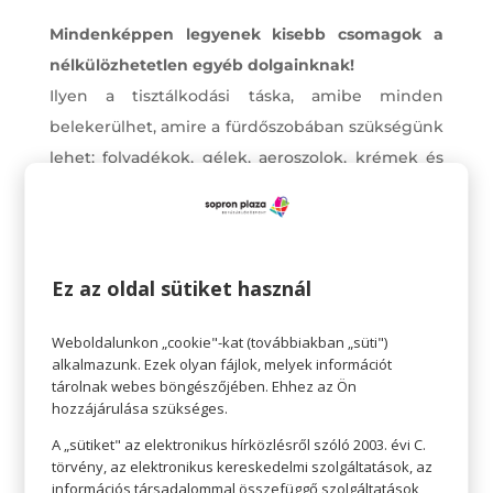
Mindenképpen legyenek kisebb csomagok a
nélkülözhetetlen egyéb dolgainknak!
Ilyen a tisztálkodási táska, amibe minden
belekerülhet, amire a fürdőszobában szükségünk
lehet: folyadékok, gélek, aeroszolok, krémek és
paszták, nedves és száraz wc-papírok. De
természetesen ide tartoznak a fésűk, csatok,
sminkcuccok, fényvédők, szemüvegek is.
Ez az oldal sütiket használ
Weboldalunkon „cookie"-kat (továbbiakban „süti")
alkalmazunk. Ezek olyan fájlok, melyek információt
tárolnak webes böngészőjében. Ehhez az Ön
hozzájárulása szükséges.
A „sütiket" az elektronikus hírközlésről szóló 2003. évi C.
törvény, az elektronikus kereskedelmi szolgáltatások, az
információs társadalommal összefüggő szolgáltatások