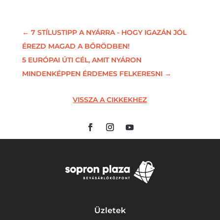
←
7 STÍLUSTIPP A NYÁRRA - HOGY IGAZÁN JÓL
ÉREZD MAGAD A BŐRÖDBEN!
5 EURÓPAI ÚTI CÉL, AMIT NYÁRON
MINDENKÉPPEN ÉRDEMES FELKERESNI
→
VISSZA A CIKKEKHEZ
Üzletek