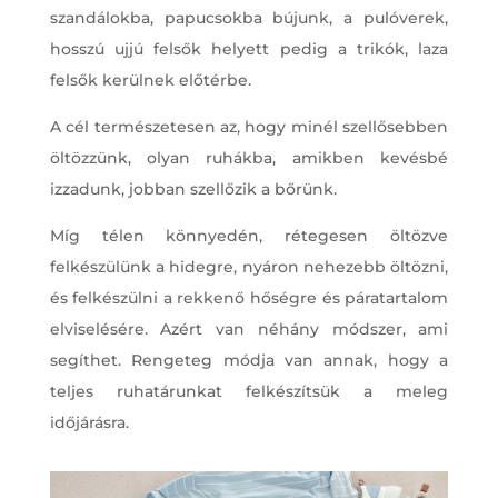
szandálokba, papucsokba bújunk, a pulóverek,
hosszú ujjú felsők helyett pedig a trikók, laza
felsők kerülnek előtérbe.
A cél természetesen az, hogy minél szellősebben
öltözzünk, olyan ruhákba, amikben kevésbé
izzadunk, jobban szellőzik a bőrünk.
Míg télen könnyedén, rétegesen öltözve
felkészülünk a hidegre, nyáron nehezebb öltözni,
és felkészülni a rekkenő hőségre és páratartalom
elviselésére. Azért van néhány módszer, ami
segíthet. Rengeteg módja van annak, hogy a
teljes ruhatárunkat felkészítsük a meleg
időjárásra.