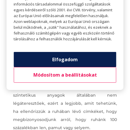
információs társadalommal összefüggő szolgáltatások
egyes kérdéseiről szóló 2001. évi CVIII. törvény, valamint
az Európai Unió előírásainak megfelelően használjuk.
Azon weblapoknak, melyek az Európai Unió országain
belül működnek, a „sütik" használatához, és ezeknek a
felhasználó számítógépén vagy egyéb eszközén történő
tárolásához a felhasználók hozzájárulását kell kérniük.
Válasszunk légáteresztő anyagokat
Elfogadom
Lehet, hogy az év többi részében ez nem számít,
de nyáron egészen biztosan észre fogjuk venni a
Módosítom a beállításokat
különbséget a légáteresztő anyagok és a nyáron
nedvességet felfogó anyagok között. A
szintetikus anyagok általában nem
légáteresztőek, ezért a legjobb, amit tehetünk,
ha ellenőrizzük a ruhában lévő címkéket, hogy
megbizonyosodjunk arról, hogy ruhánk 100
százalékban len, pamut vagy selyem.