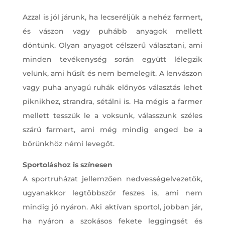
Azzal is jól járunk, ha lecseréljük a nehéz farmert,
és vászon vagy puhább anyagok mellett
döntünk. Olyan anyagot célszerű választani, ami
minden tevékenység során együtt lélegzik
velünk, ami hűsít és nem bemelegít. A lenvászon
vagy puha anyagú ruhák előnyös választás lehet
piknikhez, strandra, sétálni is. Ha mégis a farmer
mellett tesszük le a voksunk, válasszunk széles
szárú farmert, ami még mindig enged be a
bőrünkhöz némi levegőt.
Sportoláshoz is színesen
A sportruházat jellemzően nedvességelvezetők,
ugyanakkor legtöbbször feszes is, ami nem
mindig jó nyáron. Aki aktívan sportol, jobban jár,
ha nyáron a szokásos fekete leggingsét és