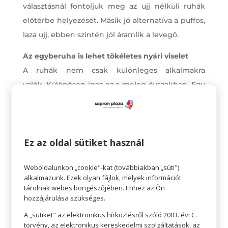
választásnál fontoljuk meg az ujj nélküli ruhák
előtérbe helyezését. Másik jó alternatíva a puffos,
laza ujj, ebben szintén jól áramlik a levegő.
Az egyberuha is lehet tökéletes nyári viselet
A ruhák nem csak különleges alkalmakra
valók. Különösen igaz ez a meleg évszakban. Egy
kényelmes, lenge nyári ruha remek választás
azokra a napokra, amikor nem tudjuk, mit
vegyünk fel. A bohókás nyári napokra válasszunk
Ez az oldal sütiket használ
ujjatlan maxiruhát vagy hosszú szoknyát. A
strandra jöhet egy miniruha is.
Weboldalunkon „cookie"-kat (továbbiakban „süti")
alkalmazunk. Ezek olyan fájlok, melyek információt
tárolnak webes böngészőjében. Ehhez az Ön
hozzájárulása szükséges.
A „sütiket" az elektronikus hírközlésről szóló 2003. évi C.
törvény, az elektronikus kereskedelmi szolgáltatások, az