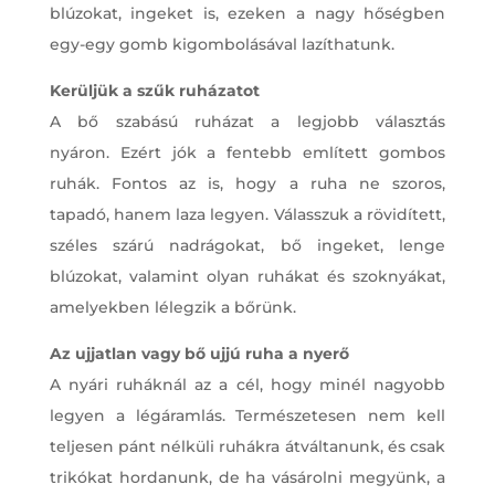
blúzokat, ingeket is, ezeken a nagy hőségben
egy-egy gomb kigombolásával lazíthatunk.
Kerüljük a szűk ruházatot
A bő szabású ruházat a legjobb választás
nyáron. Ezért jók a fentebb említett gombos
ruhák. Fontos az is, hogy a ruha ne szoros,
tapadó, hanem laza legyen. Válasszuk a rövidített,
széles szárú nadrágokat, bő ingeket, lenge
blúzokat, valamint olyan ruhákat és szoknyákat,
amelyekben lélegzik a bőrünk.
Az ujjatlan vagy bő ujjú ruha a nyerő
A nyári ruháknál az a cél, hogy minél nagyobb
legyen a légáramlás. Természetesen nem kell
teljesen pánt nélküli ruhákra átváltanunk, és csak
trikókat hordanunk, de ha vásárolni megyünk, a