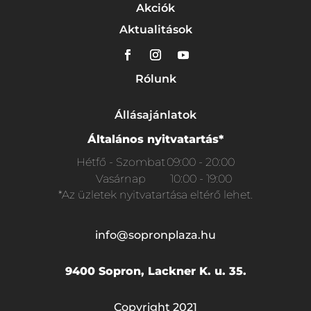
Akciók
Aktualitások
Rólunk
Állásajánlatok
Általános nyitvatartás*
Hétfő - Szombat
09:00 - 20:00
Vasárnap
10:00 - 19:00
*Az üzletek nyitvatartása eltérő lehet.
info@sopronplaza.hu
9400 Sopron, Lackner K. u. 35.
Copyright 2021