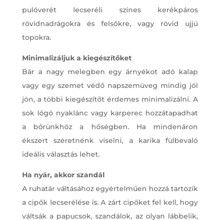
pulóverét lecseréli színes kerékpáros
rövidnadrágokra és felsőkre, vagy rövid ujjú
topokra.
Minimalizáljuk a kiegészítőket
Bár a nagy melegben egy árnyékot adó kalap
vagy egy szemet védő napszemüveg mindig jól
jön, a többi kiegészítőt érdemes minimalizálni. A
sok lógó nyaklánc vagy karperec hozzátapadhat
a bőrünkhöz a hőségben. Ha mindenáron
ékszert szeretnénk viselni, a karika fülbevaló
ideális választás lehet.
Ha nyár, akkor szandál
A ruhatár váltásához egyértelműen hozzá tartozik
a cipők lecserélése is. A zárt cipőket fel kell, hogy
váltsák a papucsok, szandálok, az olyan lábbelik,