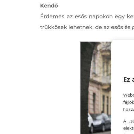
Kendő
Érdemes az esős napokon egy ken
trükkösek lehetnek, de az esős és
Ez 
Webo
fájl
hozz
A „s
elek