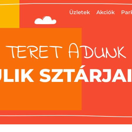
Üzletek
Akciók
Par
TERET ADUNK
ULIK SZTÁRJA