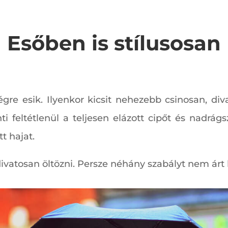
Esőben is stílusosan
égre esik. Ilyenkor kicsit nehezebb csinosan, di
i feltétlenül a teljesen elázott cipőt és nadrág
t hajat.
ivatosan öltözni. Persze néhány szabályt nem árt 