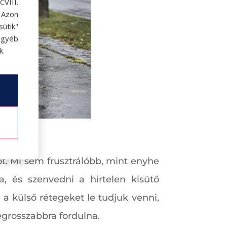
VIII.
. Azon
ütik"
egyéb
k.
ot. Mi sem frusztrálóbb, mint enyhe
a, és szenvedni a hirtelen kisütő
 a külső rétegeket le tudjuk venni,
egrosszabbra fordulna.