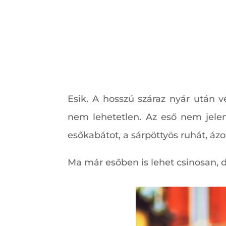
Esik. A hosszú száraz nyár után v
nem lehetetlen. Az eső nem jelent
esőkabátot, a sárpöttyös ruhát, ázot
Ma már esőben is lehet csinosan, d