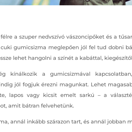
 félre a szuper nedvszívó vászoncipőket és a tűs
uki gumicsizma meglepően jól fel tud dobni bár
sze lehet hangolni a színét a kabáttal, kiegészítő
g kínálkozik a gumicsizmával kapcsolatba
dig jól fogjuk érezni magunkat. Lehet magasab
te, lapos vagy kicsit emelt sarkú – a választ
ot, amit bátran felvehetünk.
a, annál inkább szárazon tart, és annál jobban m