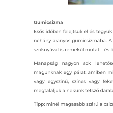
Gumicsizma
Esős időben felejtsük el és tegyük
néhány aranyos gumicsizmába. A c
szoknyával is remekül mutat – és ös
Manapság nagyon sok lehetősé
magunknak egy párat, amiben min
vagy egyszínű, színes vagy feke
megtaláljuk a nekünk tetsző darab
Tipp: minél magasabb szárú a csizm