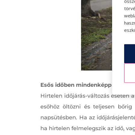
össz
törvé
webl
hasz
eszkö
Esős időben mindenképp rétegez
Hirtelen időjárás-változás esetén 
esőhöz öltözni és teljesen bőrig
napsütésben. Ha az időjárásjelenté
ha hirtelen felmelegszik az idő, v