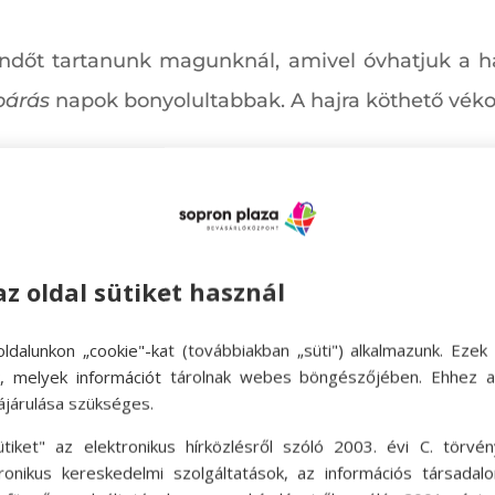
dőt tartanunk magunknál, amivel óvhatjuk a h
párás
napok bonyolultabbak. A hajra köthető vék
az oldal sütiket használ
ldalunkon „cookie"-kat (továbbiakban „süti") alkalmazunk. Ezek 
ok, melyek információt tárolnak webes böngészőjében. Ehhez 
ájárulása szükséges.
ütiket" az elektronikus hírközlésről szóló 2003. évi C. törvén
tronikus kereskedelmi szolgáltatások, az információs társadal