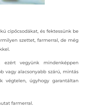
arkú cipőcsodákat, és fektessünk be
milyen szettet, farmerral, de még
kkel.
n, ezért vegyünk mindenképpen
b vagy alacsonyabb szárú, mintás
ék végtelen, úgyhogy garantáltan
utat farmerral.