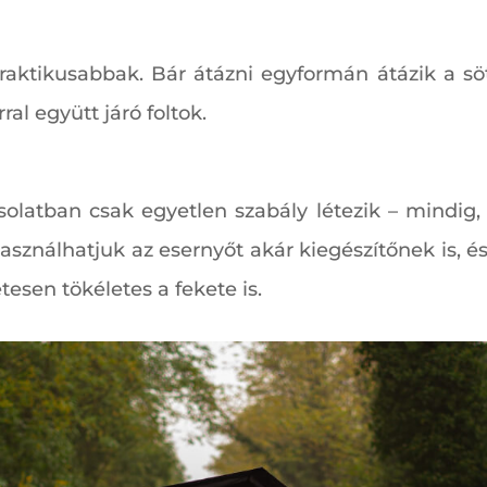
aktikusabbak. Bár átázni egyformán átázik a söté
al együtt járó foltok.
olatban csak egyetlen szabály létezik – mindig,
sználhatjuk az esernyőt akár kiegészítőnek is, é
esen tökéletes a fekete is.