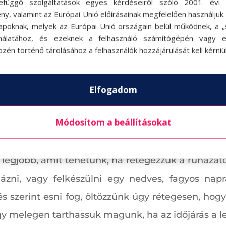
efüggő szolgáltatások egyes kérdéseiről szóló 2001. évi C
ny, valamint az Európai Unió előírásainak megfelelően használjuk
apoknak, melyek az Európai Unió országain belül működnek, a „s
nálatához, és ezeknek a felhasználó számítógépén vagy 
zén történő tárolásához a felhasználók hozzájárulását kell kérniü
Elfogadom
Módosítom a beállításokat
zük a ruházatot
a legjobb, amit tehetünk, ha rétegezzük a ruházat
 ázni, vagy felkészülni egy nedves, fagyos napr
s szerint esni fog, öltözzünk úgy rétegesen, hogy
agy melegen tarthassuk magunk, ha az időjárás a l