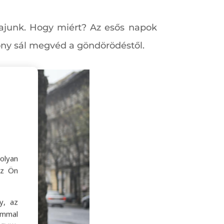
ajunk. Hogy miért? Az esős napok
ony sál megvéd a göndörödéstől.
olyan
az Ön
y, az
ommal