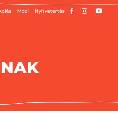
kolás
Mozi
Nyitvatartás
INAK