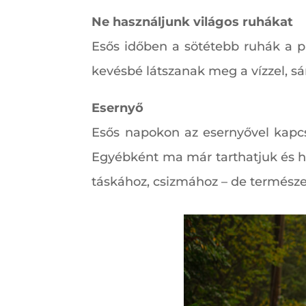
Ne használjunk világos ruhákat
Esős időben a sötétebb ruhák a pr
kevésbé látszanak meg a vízzel, sárr
Esernyő
Esős napokon az esernyővel kapcs
Egyébként ma már tarthatjuk és ha
táskához, csizmához – de természet