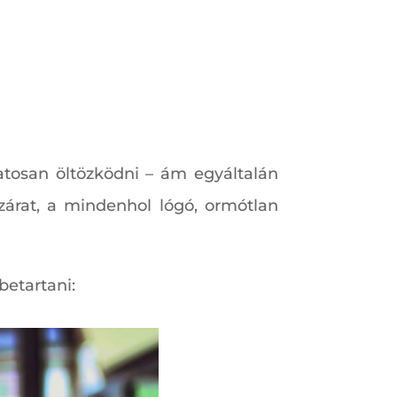
vatosan öltözködni – ám egyáltalán
szárat, a mindenhol lógó, ormótlan
betartani: