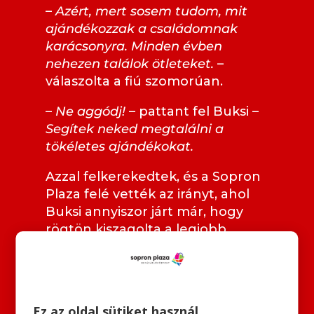
–
Azért, mert sosem tudom, mit
ajándékozzak a családomnak
karácsonyra. Minden évben
nehezen találok ötleteket.
–
válaszolta a fiú szomorúan.
–
Ne aggódj!
– pattant fel Buksi –
Segítek neked megtalálni a
tökéletes ajándékokat.
Azzal felkerekedtek, és a Sopron
Plaza felé vették az irányt, ahol
Buksi annyiszor járt már, hogy
rögtön kiszagolta a legjobb
ajánlatokat. Igazi mesevilágba
csöppentek, amely olyan szép és
eseményekkel teli volt, mint ha
csak a falujukban lettek volna.
Ez az oldal sütiket használ