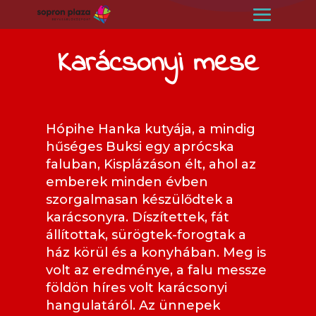
Karácsonyi mese
Hópihe Hanka kutyája, a mindig
hűséges Buksi egy aprócska
faluban, Kisplázáson élt, ahol az
emberek minden évben
szorgalmasan készülődtek a
karácsonyra. Díszítettek, fát
állítottak, sürögtek-forogtak a
ház körül és a konyhában. Meg is
volt az eredménye, a falu messze
földön híres volt karácsonyi
hangulatáról. Az ünnepek