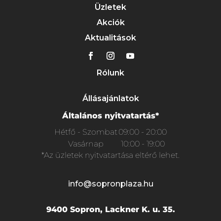
Üzletek
Akciók
Aktualitások
Rólunk
Állásajánlatok
Általános nyitvatartás*
Hétfő - Szombat
09:00 - 20:00
Vasárnap
10:00 - 19:00
*Az üzletek nyitvatartása eltérő lehet.
info@sopronplaza.hu
9400 Sopron, Lackner K. u. 35.