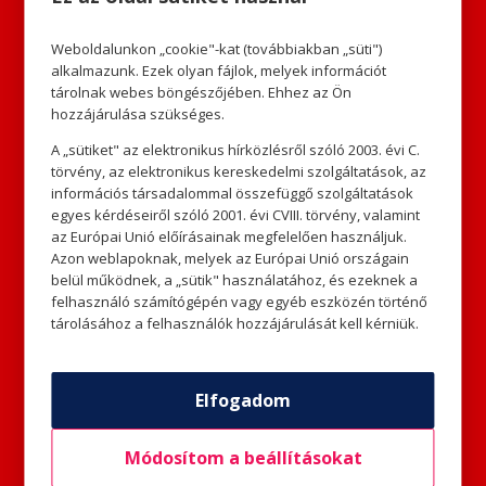
Még a télapóval is találkoztak.
Talán ő maga súgta meg
Weboldalunkon „cookie"-kat (továbbiakban „süti")
Buksinak, hogy hol találja a
alkalmazunk. Ezek olyan fájlok, melyek információt
legszebb ajándékokat, de ezt
tárolnak webes böngészőjében. Ehhez az Ön
már a képzeletre bízzuk. A fiúnak
hozzájárulása szükséges.
sikerült is mindenkinek valami
A „sütiket" az elektronikus hírközlésről szóló 2003. évi C.
igazán szép ajándékot vásárolnia.
törvény, az elektronikus kereskedelmi szolgáltatások, az
információs társadalommal összefüggő szolgáltatások
Karácsony estéjén a kisfiú
egyes kérdéseiről szóló 2001. évi CVIII. törvény, valamint
az Európai Unió előírásainak megfelelően használjuk.
boldogan adta át családjának az
Azon weblapoknak, melyek az Európai Unió országain
ajándékokat, majd felkerekedtek,
belül működnek, a „sütik" használatához, és ezeknek a
hogy meglátogassák Hópihe
felhasználó számítógépén vagy egyéb eszközén történő
Hankát és Buksit, aki a lábuknál
tárolásához a felhasználók hozzájárulását kell kérniük.
ülve, mosolyogva figyelte, a
boldog családot és az ünnepi
Elfogadom
fényeket az ablakban. Ekkor
értette meg, hogy az ünnep
Módosítom a beállításokat
akkor az igazi, ha tele van a
szeretteiddel töltött, meghitt