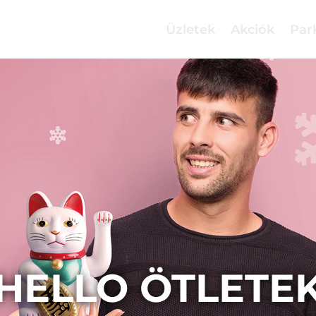
Üzletek
Akciók
Par
HELLO ÖTLETE