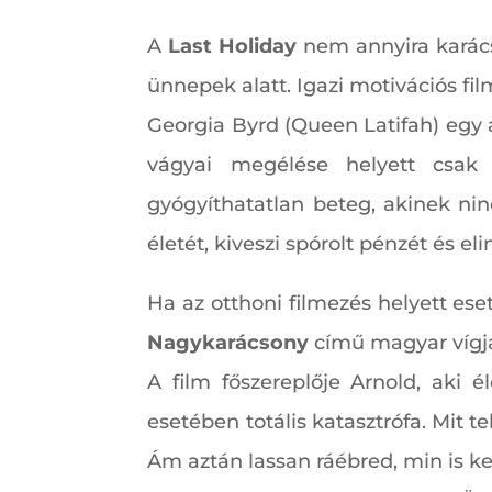
A
Last Holiday
nem annyira karác
ünnepek alatt. Igazi motivációs fil
Georgia Byrd (Queen Latifah) egy 
vágyai megélése helyett csak 
gyógyíthatatlan beteg, akinek nin
életét, kiveszi spórolt pénzét és el
Ha az otthoni filmezés helyett e
Nagykarácsony
című magyar vígjá
A film főszereplője Arnold, aki é
esetében totális katasztrófa. Mit 
Ám aztán lassan ráébred, min is ke