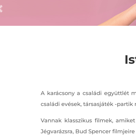
I
A karácsony a családi együttlét me
családi evések, társasjáték -partik 
Vannak klasszikus filmek, amike
Jégvarázsra, Bud Spencer filmjeire