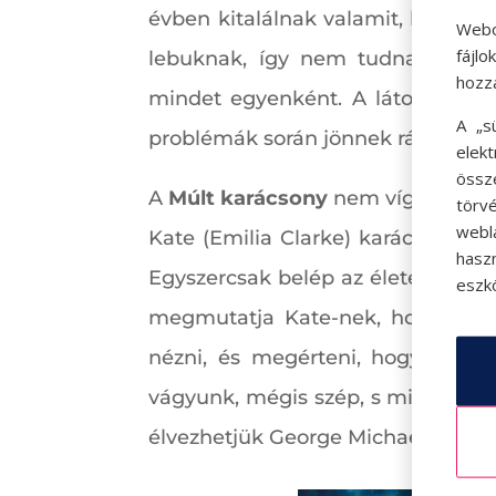
évben kitalálnak valamit, hogy ne
Webo
fájl
lebuknak, így nem tudnak hazugs
hozz
mindet egyenként. A látogatások 
A „s
problémák során jönnek rá, mit is
elek
össz
A
Múlt karácsony
nem vígjáték, 
törvé
webl
Kate (Emilia Clarke) karácsonyi m
hasz
Egyszercsak belép az életébe a sz
eszkö
megmutatja Kate-nek, hogy menn
nézni, és megérteni, hogy néha 
vágyunk, mégis szép, s miközben 
élvezhetjük George Michael varázsl