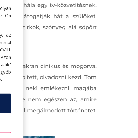
m most, hála egy tv-közvetítésnek,
olyan
az Ön
 Végiglátogatják hát a szülőket,
saládi titkok, szőnyeg alá söpört
y, az
ommal
VIII.
. Azon
ütik"
etlen, gyakran cinikus és mogorva.
egyéb
 köré épített, olvadozni kezd. Tom
k.
k, segít neki emlékezni, magába
 film vége nem egészen az, amire
znő által megálmodott történetet,