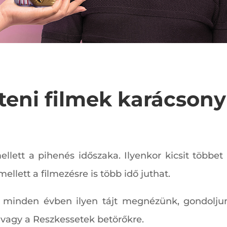
steni filmek karácsony
llett a pihenés időszaka. Ilyenkor kicsit többet
mellett a filmezésre is több idő juthat.
t minden évben ilyen tájt megnézünk, gondoljun
 vagy a Reszkessetek betörőkre.