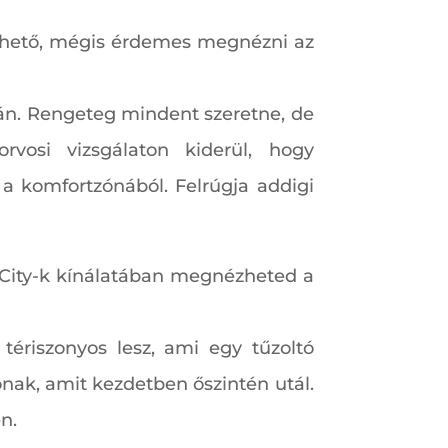
öthető, mégis érdemes megnézni az
yán. Rengeteg mindent szeretne, de
vosi vizsgálaton kiderül, hogy
 a komfortzónából. Felrúgja addigi
 City-k kínálatában megnézheted a
 tériszonyos lesz, ami egy tűzoltó
ónak, amit kezdetben őszintén utál.
n.