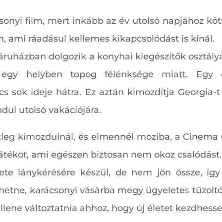
sonyi film, mert inkább az év utolsó napjához k
m, ami ráadásul kellemes kikapcsolódást is kínál.
áruházban dolgozik a konyhai kiegészítők osztál
egy helyben topog félénksége miatt. Egy or
cs sok ideje hátra. Ez aztán kimozdítja Georgia-t
indul utolsó vakációjára.
setleg kimozdulnál, és elmennél moziba, a Cinema
tékot, ami egészen biztosan nem okoz csalódást.
lete lánykérésére készül, de nem jön össze, így
tehetne, karácsonyi vásárba megy ügyeletes tűzolt
llene változtatnia ahhoz, hogy új életet kezdhesse