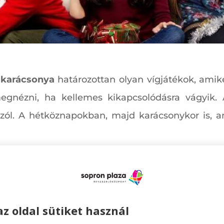
 karácsonya
határozottan olyan vígjátékok, am
nézni, ha kellemes kikapcsolódásra vágyik. A
l” szól. A hétköznapokban, majd karácsonykor is, 
 – Mila Kunis, Kathryn Hahn és Kristen Bell fősze
mik jól esnek egy kis bejgli mellé.
az oldal sütiket használ
tat, kicsit elgondolkodtat. Kate (Reese Withersp