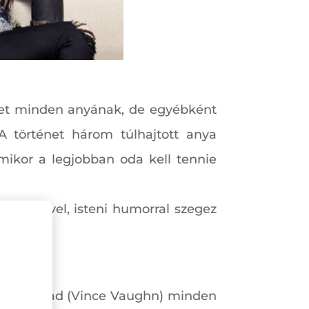
iket minden anyának, de egyébként
 történet három túlhajtott anya
amikor a legjobban oda kell tennie
replésével, isteni humorral szegez
oon) és Brad (Vince Vaughn) minden