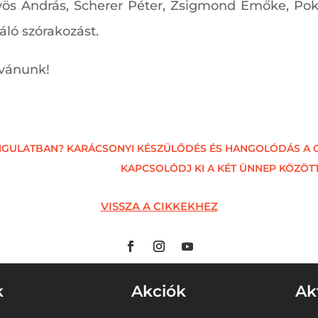
, Ötvös András, Scherer Péter, Zsigmond Emőke, P
áló szórakozást.
ívánunk!
ANGULATBAN? KARÁCSONYI KÉSZÜLŐDÉS ÉS HANGOLÓDÁS A 
KAPCSOLÓDJ KI A KÉT ÜNNEP KÖZÖTT
VISSZA A CIKKEKHEZ
k
Akciók
Ak