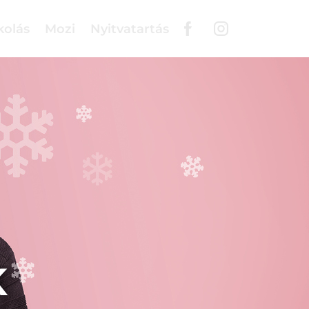
kolás
Mozi
Nyitvatartás
K