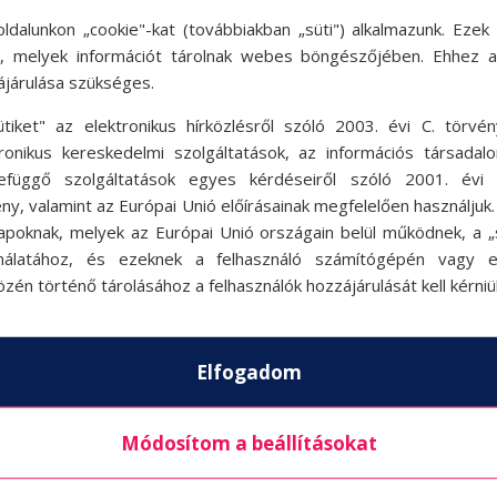
 kelljen részt venniük a családi karácsonyokon. Á
ldalunkon „cookie"-kat (továbbiakban „süti") alkalmazunk. Ezek 
ok, melyek információt tárolnak webes böngészőjében. Ehhez 
ággal meglógni. Kénytelenek ellátogatni haza.
ájárulása szükséges.
során rengeteg mindennel kell szembesülniük. C
ütiket" az elektronikus hírközlésről szóló 2003. évi C. törvén
 akarnak valójában egymástól.
tronikus kereskedelmi szolgáltatások, az információs társadal
efüggő szolgáltatások egyes kérdéseiről szóló 2001. évi C
mégsem szabad kihagyni.
ny, valamint az Európai Unió előírásainak megfelelően használjuk
apoknak, melyek az Európai Unió országain belül működnek, a „s
anóként dolgozik egy üzletben, de életunt, kedv
nálatához, és ezeknek a felhasználó számítógépén vagy 
ép mosolyú Tom, és Kate jégpáncélja, amit a szíve
zén történő tárolásához a felhasználók hozzájárulását kell kérniü
yire más a világ, ha más perspektívából nézzü
bizony nem árt, ha a szívünkre hallgatunk. A
Elfogadom
nézzük az Emma Thompson, az Oscar-díjas színés
atos zenéjét is.
Módosítom a beállításokat