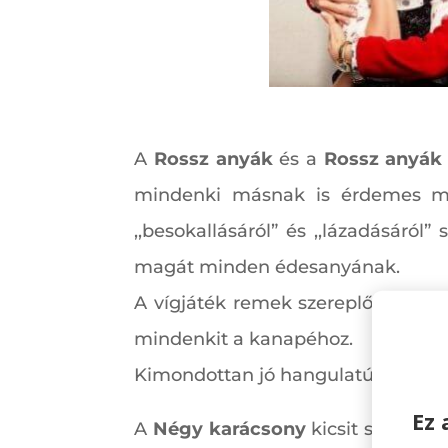
A
Rossz anyák
és a
Rossz anyák
mindenki másnak is érdemes meg
,,besokallásáról” és ,,lázadásáró
magát minden édesanyának.
A vígjáték remek szereplőgárdával
mindenkit a kanapéhoz.
Kimondottan jó hangulatú filmek, a
Ez 
A
Négy karácsony
kicsit szórakoz