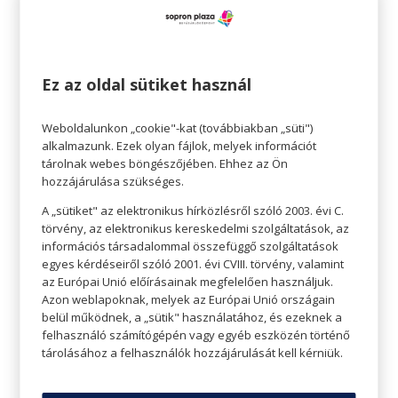
Ez az oldal sütiket használ
Weboldalunkon „cookie"-kat (továbbiakban „süti")
alkalmazunk. Ezek olyan fájlok, melyek információt
tárolnak webes böngészőjében. Ehhez az Ön
hozzájárulása szükséges.
A „sütiket" az elektronikus hírközlésről szóló 2003. évi C.
Magasított derekú nadrág
törvény, az elektronikus kereskedelmi szolgáltatások, az
Nem véletlenül lett igazán közkedvelt a
információs társadalommal összefüggő szolgáltatások
magasított derék, kivétel nélkül minden
egyes kérdéseiről szóló 2001. évi CVIII. törvény, valamint
az Európai Unió előírásainak megfelelően használjuk.
testalkatú nőnek jól áll. Remek alakot varázsol,
Azon weblapoknak, melyek az Európai Unió országain
megtartja a csípő ívét, kiemeli a derekat, de
belül működnek, a „sütik" használatához, és ezeknek a
felhasználó számítógépén vagy egyéb eszközén történő
laposít a hason. A feneket is szép formájúvá
tárolásához a felhasználók hozzájárulását kell kérniük.
varázsolja. Magas derekú rövidnadrág egy V
kivágású blúzzal? Tuti összeállítás! Természetesen