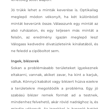
Jó trükk lehet a minták keverése is. Optikailag
meglepő módon vékonyít, ha két különböző
mintát keverünk össze. Válasszunk egy mintát az
alsó ruházaton, és egy teljesen más mintát a
felsőn, az eredmény igazán meglepő lesz!
Válogass kedvedre divatüzleteink kínálatából, és
ne feledd a cipőboltot sem.
Ingek, blézerek
Sokan a problémásabb területeket igyekeznek
eltakarni, vannak, akiket zavar, ha kint a karjuk,
válluk. Könnyű kabátot vagy blézert húzva ezekre
a területekre megoldódik a probléma. Egy jó
szabású blézer remek formát ad a testnek,
mindenhez felvehető, akár rövid nadrághoz is, és
mindig vékonyít. Az ingekkel is hasonló hatást