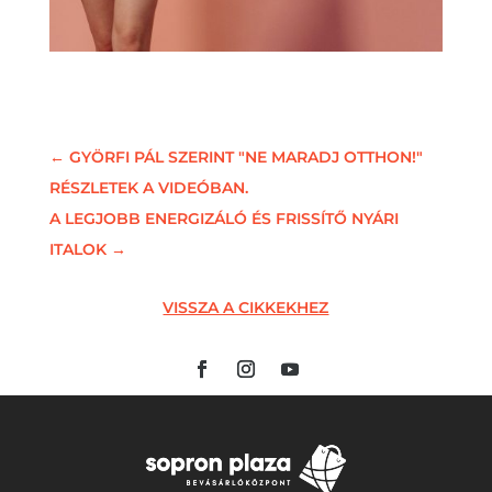
←
GYÖRFI PÁL SZERINT "NE MARADJ OTTHON!"
RÉSZLETEK A VIDEÓBAN.
A LEGJOBB ENERGIZÁLÓ ÉS FRISSÍTŐ NYÁRI
ITALOK
→
VISSZA A CIKKEKHEZ