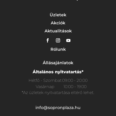
Üzletek
Akciók
Aktualitások
Rólunk
Állásajánlatok
Általános nyitvatartás*
Hétfő - Szombat
09:00 - 20:00
Vasárnap
10:00 - 19:00
*Az üzletek nyitvatartása eltérő lehet.
info@sopronplaza.hu