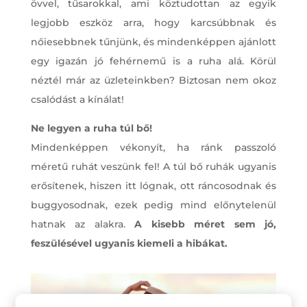
övvel, tűsarokkal, ami köztudottan az egyik
legjobb eszköz arra, hogy karcsúbbnak és
nőiesebbnek tűnjünk, és mindenképpen ajánlott
egy igazán jó fehérnemű is a ruha alá. Körül
néztél már az üzleteinkben? Biztosan nem okoz
csalódást a kínálat!
Ne legyen a ruha túl bő!
Mindenképpen vékonyít, ha ránk passzoló
méretű ruhát veszünk fel! A túl bő ruhák ugyanis
erősítenek, hiszen itt lógnak, ott ráncosodnak és
buggyosodnak, ezek pedig mind előnytelenül
hatnak az alakra.
A kisebb méret sem jó,
feszülésével ugyanis kiemeli a hibákat.