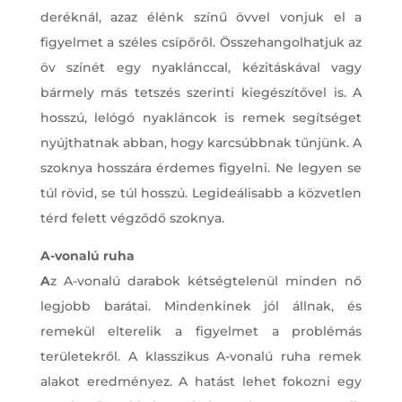
deréknál, azaz élénk színű övvel vonjuk el a
figyelmet a széles csípőről. Összehangolhatjuk az
öv színét egy nyaklánccal, kézitáskával vagy
bármely más tetszés szerinti kiegészítővel is. A
hosszú, lelógó nyakláncok is remek segítséget
nyújthatnak abban, hogy karcsúbbnak tűnjünk. A
szoknya hosszára érdemes figyelni. Ne legyen se
túl rövid, se túl hosszú. Legideálisabb a közvetlen
térd felett végződő szoknya.
A-vonalú ruha
A
z A-vonalú darabok kétségtelenül minden nő
legjobb barátai. Mindenkinek jól állnak, és
remekül elterelik a figyelmet a problémás
területekről. A klasszikus A-vonalú ruha remek
alakot eredményez. A hatást lehet fokozni egy