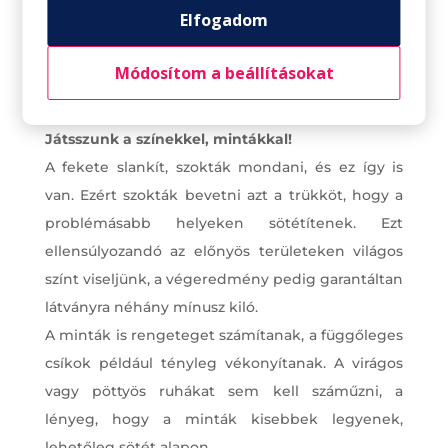
itt is alap, hogy ne egy kisebb méretbe
Elfogadom
passzírozzuk be magunk.
Bátran hordható mellé magas sarok, a hatás így
Módosítom a beállításokat
még szembe tűnőbb.
Játsszunk a színekkel, mintákkal!
A fekete slankít, szokták mondani, és ez így is
van. Ezért szokták bevetni azt a trükköt, hogy a
problémásabb helyeken sötétítenek. Ezt
ellensúlyozandó az előnyös területeken világos
színt viseljünk, a végeredmény pedig garantáltan
látványra néhány mínusz kiló.
A minták is rengeteget számítanak, a függőleges
csíkok például tényleg vékonyítanak. A virágos
vagy pöttyös ruhákat sem kell száműzni, a
lényeg, hogy a minták kisebbek legyenek,
lehetőleg sötét alapon.