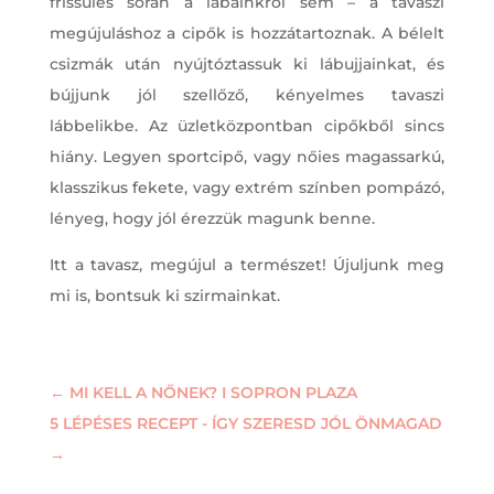
frissülés során a lábainkról sem – a tavaszi
megújuláshoz a cipők is hozzátartoznak. A bélelt
csizmák után nyújtóztassuk ki lábujjainkat, és
bújjunk jól szellőző, kényelmes tavaszi
lábbelikbe. Az üzletközpontban cipőkből sincs
hiány. Legyen sportcipő, vagy nőies magassarkú,
klasszikus fekete, vagy extrém színben pompázó,
lényeg, hogy jól érezzük magunk benne.
Itt a tavasz, megújul a természet! Újuljunk meg
mi is, bontsuk ki szirmainkat.
←
MI KELL A NŐNEK? I SOPRON PLAZA
5 LÉPÉSES RECEPT - ÍGY SZERESD JÓL ÖNMAGAD
→