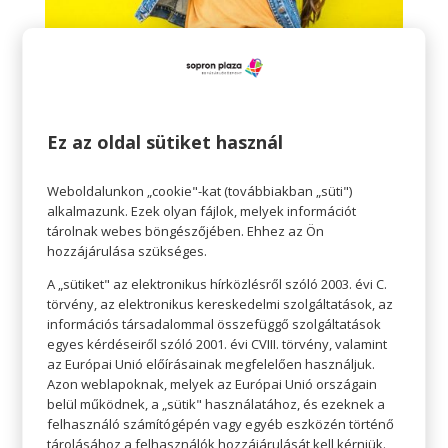
A klasszikus alapdarabok után a tavaszi
ruhatárunkban kapjanak helyet a szezonális
Ez az oldal sütiket használ
színek.
Tavasz esetében ez könnyebb szöveteket,
Weboldalunkon „cookie"-kat (továbbiakban „süti")
alkalmazunk. Ezek olyan fájlok, melyek információt
valamint világosabb és élénkebb színeket
tárolnak webes böngészőjében. Ehhez az Ön
jelent. Ne sajnáljuk az időt, vásárlásaink során az
hozzájárulása szükséges.
üzletközpontban keresse a szemünk az élénk,
A „sütiket" az elektronikus hírközlésről szóló 2003. évi C.
friss, tavaszi színeket is. Kék farmer mellé egy
törvény, az elektronikus kereskedelmi szolgáltatások, az
információs társadalommal összefüggő szolgáltatások
rózsaszín felső? Esetleg egy ragyogó piros? A
egyes kérdéseiről szóló 2001. évi CVIII. törvény, valamint
kiegészítők közül is bátran válogassunk, alap
az Európai Unió előírásainak megfelelően használjuk.
szettünket remekül feldobhatja egy könnyű sál,
Azon weblapoknak, melyek az Európai Unió országain
belül működnek, a „sütik" használatához, és ezeknek a
táska, kalap, és idén még mindig a maszk is.
felhasználó számítógépén vagy egyéb eszközén történő
tárolásához a felhasználók hozzájárulását kell kérniük.