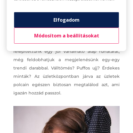
Ha a szekrény már majdnem megtelt csinos
ruhákkal, töltsük ki a hézagokat. Nézzük át, mik
azok a darabok, amik esetleg hiányoznak.
Elfogadom
Szerezzük be ezeket is. Ilyenkor figyelembe
vehetjük az adott évre jellemző friss trendeket,
Módosítom a beállításokat
hiszen attól, hogy a klasszikus darabokból
felépítettünk egy jól variálható alap ruhatárat,
még feldobhatjuk a megjelenésünk egy-egy
trendi darabbal. Válltömés? Puffos ujj? Érdekes
minták? Az üzletközpontban járva az üzletek
polcain egészen biztosan megtalálod azt, ami
igazán hozzád passzol.