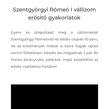
Szentgyörgyi Rómeó I vállizom
erősítő gyakorlatok
Gyere és dolgoztasd meg a vállizmaidat
Szentgyörgyi Rómeóval! Az edzés csupán 10 perc,
de az eredményét mások is észre fogják rajtad
venni! Előzetesen készíts be magadnak 1 pár fél
literes ásványvizes palackot, majd kezdődhet az
edzés, csatlakozz hozzánk!