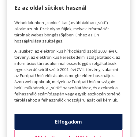
Ez az oldal sütiket használ
Weboldalunkon „cookie"-kat (továbbiakban „süti")
Szentgyörgyi Rómeó, profi személyi edző,
alkalmazunk. Ezek olyan fájlok, melyek információt
hatszoros aerobik Világ-, és kétszeres
tárolnak webes böngészőjében. Ehhez az Ön
Európabajnok. Az aktív versenyzést 2001-ben
hozzájárulása szükséges.
fejezte be, közel 10 év után.
A „sütiket" az elektronikus hírközlésről szóló 2003. évi C.
törvény, az elektronikus kereskedelmi szolgáltatások, az
Rómeó tudja, hogy mit jelent a kitartás, a
információs társadalommal összefüggő szolgáltatások
küzdelem és a lemondás. De azt is
egyes kérdéseiről szóló 2001. évi CVIII. törvény, valamint
teljesmértékben tudja és átélte, hogy milyen
az Európai Unió előírásainak megfelelően használjuk.
érzés a „dobogó legfelső fokán állni”. Ezért
Azon weblapoknak, melyek az Európai Unió országain
hisz abban, hogy jó edző nélkül ez nem
belül működnek, a „sütik" használatához, és ezeknek a
ment volna neki. Gyere és csatlakozz te is
felhasználó számítógépén vagy egyéb eszközén történő
Rómeó csapatához, hagyd, hogy egy jó
tárolásához a felhasználók hozzájárulását kell kérniük.
bajnokot faragjon belőled!
Ha tovább szeretnéd folytatni az edzéseket
Elfogadom
Rómeóval kattints a
www.intenset.hu/blog/
oldalra.