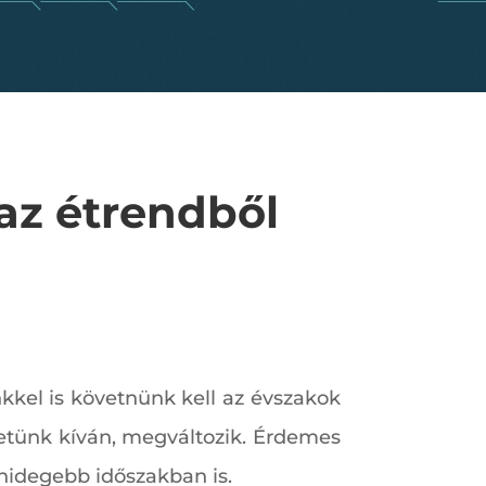
az étrendből
nkkel is követnünk kell az évszakok
ezetünk kíván, megváltozik. Érdemes
hidegebb időszakban is.