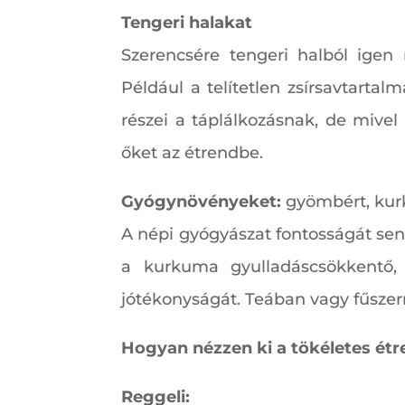
Tengeri halakat
Szerencsére tengeri halból igen
Például a telítetlen zsírsavtartal
részei a táplálkozásnak, de mive
őket az étrendbe.
Gyógynövényeket:
gyömbért, kurk
A népi gyógyászat fontosságát se
a kurkuma gyulladáscsökkentő
jótékonyságát. Teában vagy fűsze
Hogyan nézzen ki a tökéletes ét
Reggeli: