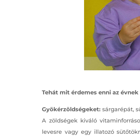
Tehát mit érdemes enni az évnek
Gyökérzöldségeket:
sárgarépát, s
A zöldségek kiváló vitaminforrás
levesre vagy egy illatozó sütőtö