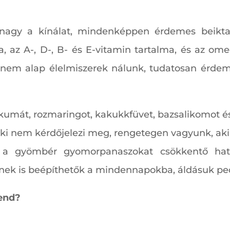
 nagy a kínálat, mindenképpen érdemes beikta
ma, az A-, D-, B- és E-vitamin tartalma, és az om
l nem alap élelmiszerek nálunk, tudatosan érdem
umát, rozmaringot, kakukkfüvet, bazsalikomot é
nki nem kérdőjelezi meg, rengetegen vagyunk, 
, a gyömbér gyomorpanaszokat csökkentő hat
rnek is beépíthetők a mindennapokba, áldásuk pe
rend?