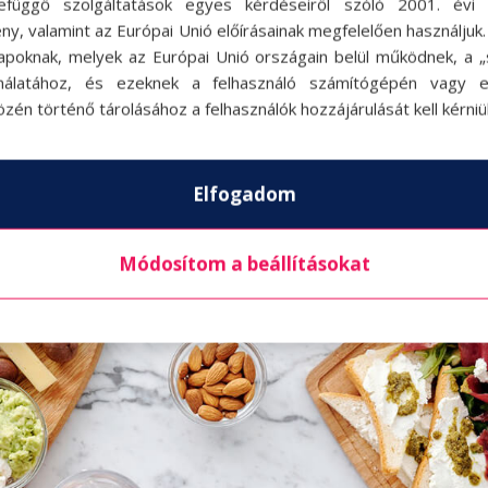
efüggő szolgáltatások egyes kérdéseiről szóló 2001. évi C
ot, kelkáposztát, zellert, articsókát
ny, valamint az Európai Unió előírásainak megfelelően használjuk
z ételek közé tartoznak, amik nem hiányozhatn
apoknak, melyek az Európai Unió országain belül működnek, a „s
nálatához, és ezeknek a felhasználó számítógépén vagy 
lal, ami roppant hatékony immunerősítő, segít
zén történő tárolásához a felhasználók hozzájárulását kell kérniü
nt csökkenti a vér koleszterinszintjét. A spenót í
y is kifejti jótékony hatását.
Elfogadom
Módosítom a beállításokat