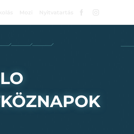
kolás
Mozi
Nyitvatartás
LLO
TKÖZNAPOK