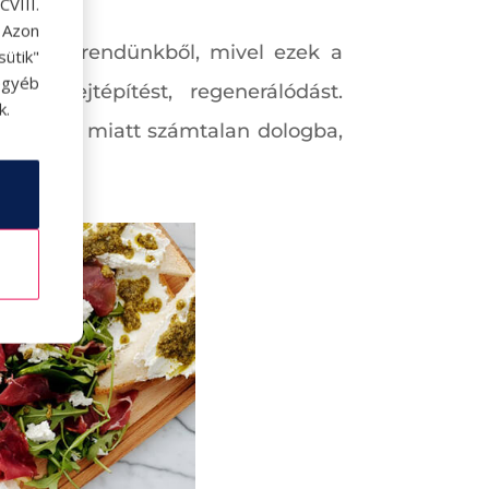
VIII.
. Azon
ak az étrendünkből, mivel ezek a
ütik"
egyéb
i a sejtépítést, regenerálódást.
k.
ztelensége miatt számtalan dologba,