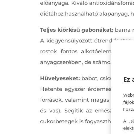
előanyaga. Kiváló antioxidánsforr
diétához használható alapanyag, hi
Teljes kiőrlésű gabonákat:
barna r
A kiegyensúlyozott étrend fontos 
rostok fontos alkotóelemei az e
anyagcserében, de számos vitaminh
Ez 
Hüvelyeseket:
babot, csicseriborsó
Hetente egyszer érdemes hüvelyest
Webo
források, valamint magas a rost, v
fájl
hozz
és vas). Segítik az emésztést, é
A „s
cukorbetegek is fogyaszthatják ők
elek