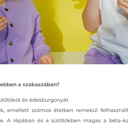
 ebben a szakaszában?
ütőtököt és édesburgonyát
ok, emellett számos ételben remekül felhasznál
kre. A répában és a sütőtökben magas a béta-ka