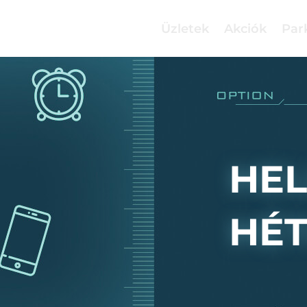
Üzletek
Akciók
Par
HE
HÉ