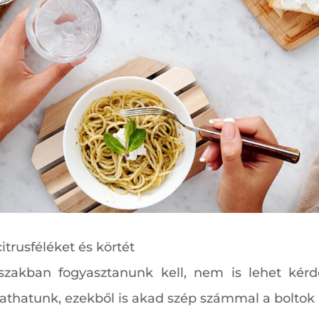
itrusféléket és körtét
zakban fogyasztanunk kell, nem is lehet kérdé
athatunk, ezekből is akad szép számmal a boltok 