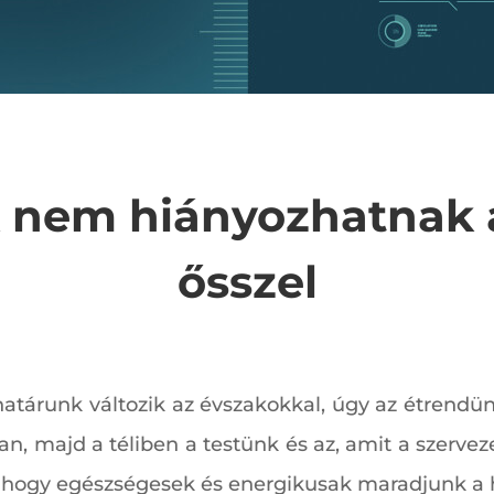
k nem hiányozhatnak 
ősszel
határunk változik az évszakokkal, úgy az étrendü
ban, majd a téliben a testünk és az, amit a szerv
, hogy egészségesek és energikusak maradjunk a 