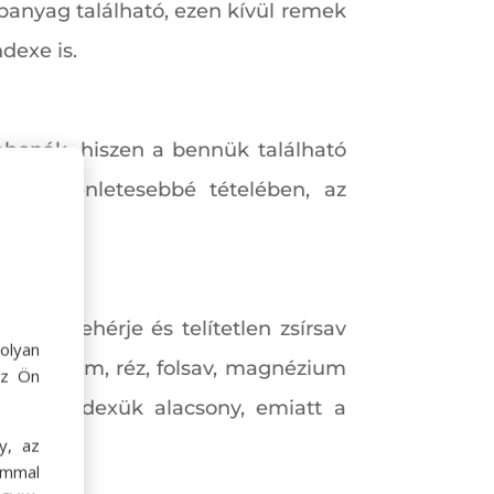
panyag található, ezen kívül remek
dexe is.
gabonák, hiszen a bennük található
int egyenletesebbé tételében, az
váló fehérje és telítetlen zsírsav
olyan
ium, kálium, réz, folsav, magnézium
az Ön
kémiás indexük alacsony, emiatt a
y, az
ommal