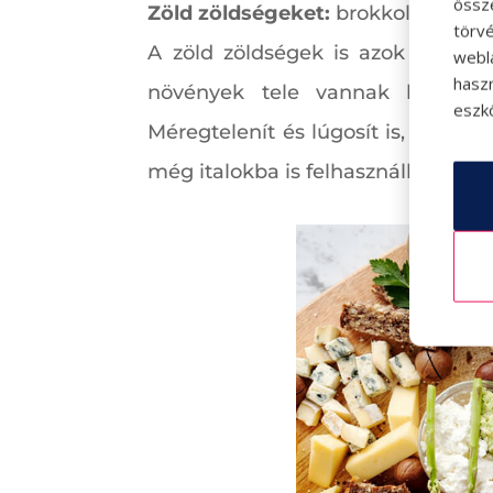
össz
Zöld zöldségeket:
brokkolit, spenót
törvé
A zöld zöldségek is azok közé a
webl
hasz
növények tele vannak klorofill-
eszkö
Méregtelenít és lúgosít is, valami
még italokba is felhasználható, s úg