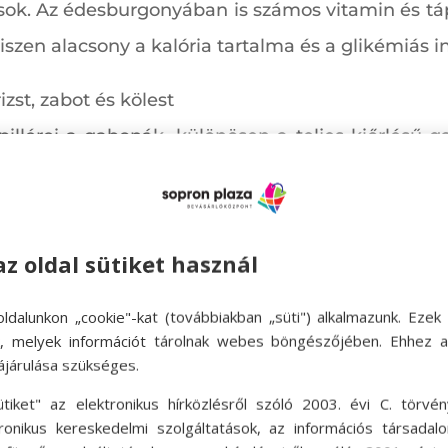
ások. Az édesburgonyában is számos vitamin és tá
szen alacsony a kalória tartalma és a glikémiás in
izst, zabot és kölest
pillérei a gabonák, különösen a teljes kiőrlésű 
gészséges étkezésnek. Segítenek a vércukorsz
oz is hozzájut a szervezetünk a fogyasztásukkal.
az oldal sütiket használ
t, lencsét, szójababot
 is fogyasztani. Hogy miért? Ezek a zöldségek ki
ldalunkon „cookie"-kat (továbbiakban „süti") alkalmazunk. Ezek 
itamin (B5-, E-) és ásványianyag-tartalmuk (kalc
ok, melyek információt tárolnak webes böngészőjében. Ehhez 
ájárulása szükséges.
s még a koleszterinszintet is csökkentik. A gli
ütiket" az elektronikus hírközlésről szóló 2003. évi C. törvén
et
.
tronikus kereskedelmi szolgáltatások, az információs társadal