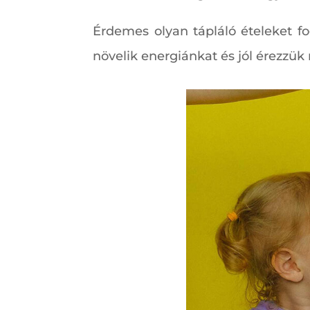
Érdemes olyan tápláló ételeket f
növelik energiánkat és jól érezzük