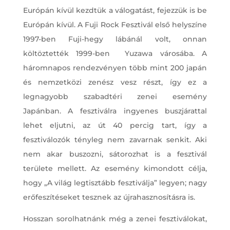
Európán kívül kezdtük a válogatást, fejezzük is be
Európán kívül. A Fuji Rock Fesztivál első helyszíne
1997-ben Fuji-hegy lábánál volt, onnan
költöztették 1999-ben Yuzawa városába. A
háromnapos rendezvényen több mint 200 japán
és nemzetközi zenész vesz részt, így ez a
legnagyobb szabadtéri zenei esemény
Japánban. A fesztiválra ingyenes buszjárattal
lehet eljutni, az út 40 percig tart, így a
fesztiválozók tényleg nem zavarnak senkit. Aki
nem akar buszozni, sátorozhat is a fesztivál
területe mellett. Az esemény kimondott célja,
hogy „A világ legtisztább fesztiválja” legyen; nagy
erőfeszítéseket tesznek az újrahasznosításra is.
Hosszan sorolhatnánk még a zenei fesztiválokat,