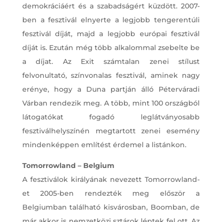
demokráciáért és a szabadságért küzdött. 2007-
ben a fesztivál elnyerte a legjobb tengerentúli
fesztivál díját, majd a legjobb európai fesztivál
díját is. Ezután még több alkalommal zsebelte be
a díjat. Az Exit számtalan zenei stílust
felvonultató, színvonalas fesztivál, aminek nagy
erénye, hogy a Duna partján álló Péterváradi
Várban rendezik meg. A több, mint 100 országból
látogatókat fogadó leglátványosabb
fesztiválhelyszínén megtartott zenei esemény
mindenképpen említést érdemel a listánkon.
Tomorrowland – Belgium
A fesztiválok királyának nevezett Tomorrowland-
et 2005-ben rendezték meg először a
Belgiumban található kisvárosban, Boomban, de
már akkor is nemzetközi sztárok léptek fel ott. Az