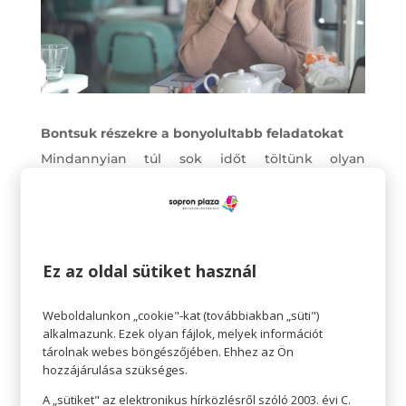
Bontsuk részekre a bonyolultabb feladatokat
Mindannyian túl sok időt töltünk olyan
projektekkel, amik túl bonyolultak ahhoz, hogy
időben elkészüljenek. Az ilyen túl bonyolult
feladatokat célszerű apróbb, kezelhető
feladatokra és részfeladatokra bontani. Amikor
Ez az oldal sütiket használ
egy ijesztő, bonyolult feladat sok kisebbé
osztódik, sokkal könnyebb az összpontosítás és
Weboldalunkon „cookie"-kat (továbbiakban „süti")
alkalmazunk. Ezek olyan fájlok, melyek információt
gyorsabban lehet végezni.
tárolnak webes böngészőjében. Ehhez az Ön
hozzájárulása szükséges.
Szabjunk határokat – legyen az időgazdálkodás
A „sütiket" az elektronikus hírközlésről szóló 2003. évi C.
hatékony