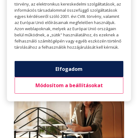
törvény, az elektronikus kereskedelmi szolgáltatások, az
Például a fontos tennivalóink közben nem
információs társadalommal összefüggő szolgáltatások
pillantunk rá ,,csak egy percre” a közösségi
egyes kérdéseiről szóló 2001. évi CVIII. törvény, valamint
az Európai Unió előírásainak megfelelően használjuk.
média felületeire. Amíg dolgunk van, azzal
Azon weblapoknak, melyek az Európai Unió országain
foglalkozzunk. A csak egy percek ugyanis sok
belül működnek, a „sütik" használatához, és ezeknek a
felhasználó számítógépén vagy egyéb eszközén történő
perccé adódnak össze, ha ezeket sikerül
tárolásához a felhasználók hozzájárulását kell kérniük.
elhagyni, meglepően gyorsabb és hatékonyabb
lesz a munkavégzés.
Elfogadom
Módosítom a beállításokat