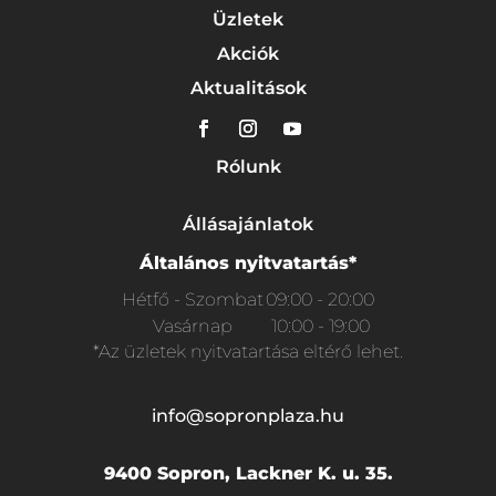
Üzletek
Akciók
Aktualitások
Rólunk
Állásajánlatok
Általános nyitvatartás*
Hétfő - Szombat
09:00 - 20:00
Vasárnap
10:00 - 19:00
*Az üzletek nyitvatartása eltérő lehet.
info@sopronplaza.hu
9400 Sopron, Lackner K. u. 35.