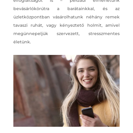
elfoglaltságot is – például elmehetünk
bevásárlókörútra a barátainkkal, és az
üzletközpontban vásárolhatunk néhány remek
tavaszi ruhát, vagy kényeztető holmit, amivel
megünnepeljük szervezett, stresszmentes
életünk.