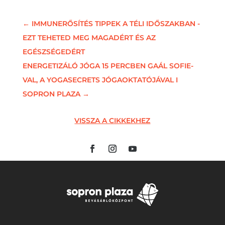
←
IMMUNERŐSÍTÉS TIPPEK A TÉLI IDŐSZAKBAN -
EZT TEHETED MEG MAGADÉRT ÉS AZ
EGÉSZSÉGEDÉRT
ENERGETIZÁLÓ JÓGA 15 PERCBEN GAÁL SOFIE-
VAL, A YOGASECRETS JÓGAOKTATÓJÁVAL I
SOPRON PLAZA
→
VISSZA A CIKKEKHEZ