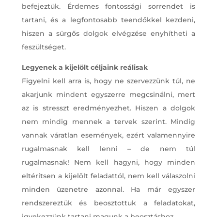
befejeztük. Érdemes fontossági sorrendet is
tartani, és a legfontosabb teendőkkel kezdeni,
hiszen a sürgős dolgok elvégzése enyhítheti a
feszültséget.
Legyenek a kijelölt céljaink reálisak
Figyelni kell arra is, hogy ne szervezzünk túl, ne
akarjunk mindent egyszerre megcsinálni, mert
az is stresszt eredményezhet. Hiszen a dolgok
nem mindig mennek a tervek szerint. Mindig
vannak váratlan események, ezért valamennyire
rugalmasnak kell lenni – de nem túl
rugalmasnak! Nem kell hagyni, hogy minden
eltérítsen a kijelölt feladattól, nem kell válaszolni
minden üzenetre azonnal. Ha már egyszer
rendszereztük és beosztottuk a feladatokat,
igyekezzünk tartani magunk a beosztáshoz.