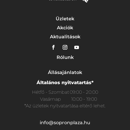
Üzletek
Akciók
Aktualitások
Rólunk
Állásajánlatok
Általános nyitvatartás*
Hétfő - Szombat
09:00 - 20:00
Vasárnap
10:00 - 19:00
*Az üzletek nyitvatartása eltérő lehet.
info@sopronplaza.hu