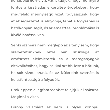
körülbelül 60%-a víz. Azt is tudjuk, hogy mennyire
fontos a kiszáradás elkerülése érdekében, hogy
megfelelő mennyiségű vizet fogyasszunk, hogy
az éhségérzetet is elnyomja, tehát a fogyásban is
hatékonyan segít, és az emésztési problémákra is
kiváló hatással van.
Senki számára nem meglepő az a tény sem, hogy
szervezetünknek vízre van szüksége az
emésztett élelmiszerek és a méreganyagok
eltávolításához, hogy sokkal szebb lesz a bőrünk,
ha sok vizet iszunk, és az ízületeink számára is
kulcsfontosságú a folyadék.
Csak éppen a legfontosabbat felejtjük el sokszor.
Meginni a vizet.
Bizony valamiért ez nem is olyan könnyű.