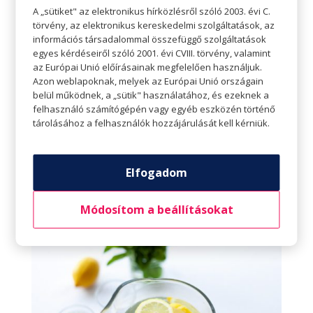
A „sütiket" az elektronikus hírközlésről szóló 2003. évi C.
gyümölcscentrifugát sorsolunk ki. Látogassatok
törvény, az elektronikus kereskedelmi szolgáltatások, az
el üzletközpontunkba, és vegyetek részt ti is a
információs társadalommal összefüggő szolgáltatások
egyes kérdéseiről szóló 2001. évi CVIII. törvény, valamint
játékban!
az Európai Unió előírásainak megfelelően használjuk.
Azon weblapoknak, melyek az Európai Unió országain
Mindig tartsunk magunknál vizespalackot!
belül működnek, a „sütik" használatához, és ezeknek a
Ha a víz kéznél van, akkor valószínűbb, hogy
felhasználó számítógépén vagy egyéb eszközén történő
tárolásához a felhasználók hozzájárulását kell kérniük.
iszunk. Éppen ezért ösztönözhetjük magunkat a
folyadékbevitelre azzal, hogy mindig szem előtt
és kézközelben tartunk vizespalackot. Így csak
Elfogadom
ránézünk és iszunk néhány kortyot – sok kis korty
pedig sokra megy.
Módosítom a beállításokat