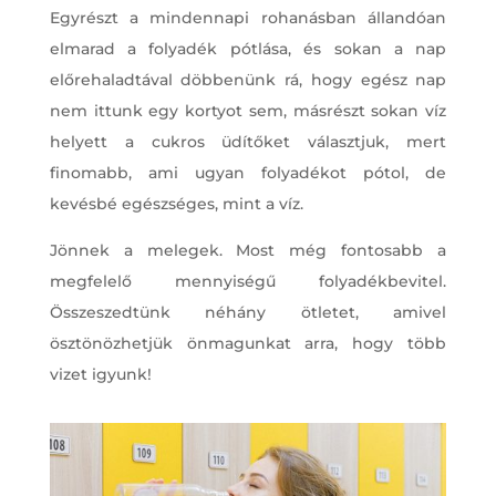
Egyrészt a mindennapi rohanásban állandóan
elmarad a folyadék pótlása, és sokan a nap
előrehaladtával döbbenünk rá, hogy egész nap
nem ittunk egy kortyot sem, másrészt sokan víz
helyett a cukros üdítőket választjuk, mert
finomabb, ami ugyan folyadékot pótol, de
kevésbé egészséges, mint a víz.
Jönnek a melegek. Most még fontosabb a
megfelelő mennyiségű folyadékbevitel.
Összeszedtünk néhány ötletet, amivel
ösztönözhetjük önmagunkat arra, hogy több
vizet igyunk!