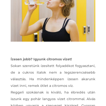
Ízesen jobb? Igyunk citromos vizet!
Sokan szeretünk ízesített folyadékot fogyasztani,
de a cukros italok nem a legszerencsésebb
választás. Ha mindenképpen ízesen akarunk
vizet inni, remek ötlet a citromos víz.
Reggeli szokásnak is kiváló, ha ébredés után
iszunk egy pohár langyos vizet citrommal. Alvás
közben ugyanis a szervezet kiszárad. Gyorsan