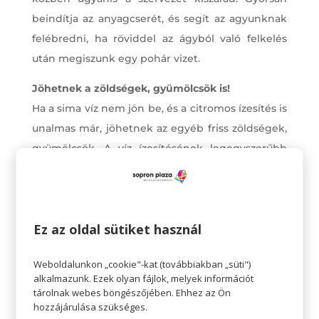
beindítja az anyagcserét, és segít az agyunknak
felébredni, ha röviddel az ágyból való felkelés
után megiszunk egy pohár vizet.
Jöhetnek a zöldségek, gyümölcsök is!
Ha a sima víz nem jön be, és a citromos ízesítés is
unalmas már, jöhetnek az egyéb friss zöldségek,
gyümölcsök. A víz ízesítésének legegyszerűbb
módja, ha néhány szelet uborkát rakunk bele. De
természetesen sok egyéb különböző
gyümölcsöt, zöldséget és fűszernövényt is
Ez az oldal sütiket használ
adhatunk a vízhez, hogy érdekesebbé tegyük.
Ezt megtehetjük szeletelve, de akár a
Weboldalunkon „cookie"-kat (továbbiakban „süti")
centrifugában pépesíthetjük is a gyümölcsöt,
alkalmazunk. Ezek olyan fájlok, melyek információt
amit aztán felengedünk vízzel.
tárolnak webes böngészőjében. Ehhez az Ön
hozzájárulása szükséges.
Ne feledjétek, eheti játékunkban Russel Hobbs