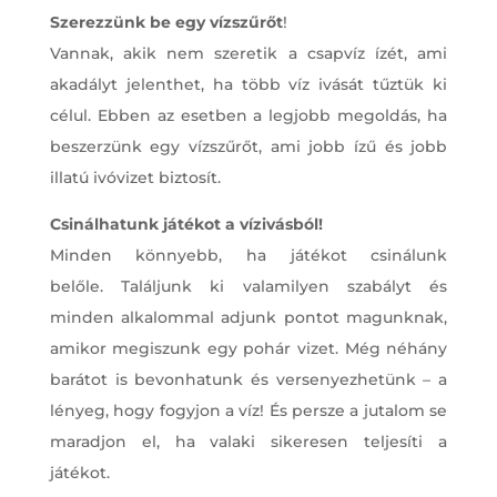
Szerezzünk be egy vízszűrőt
!
Vannak, akik nem szeretik a csapvíz ízét, ami
akadályt jelenthet, ha több víz ivását tűztük ki
célul. Ebben az esetben a legjobb megoldás, ha
beszerzünk egy vízszűrőt, ami jobb ízű és jobb
illatú ivóvizet biztosít.
Csinálhatunk játékot a vízivásból!
Minden könnyebb, ha játékot csinálunk
belőle. Találjunk ki valamilyen szabályt és
minden alkalommal adjunk pontot magunknak,
amikor megiszunk egy pohár vizet. Még néhány
barátot is bevonhatunk és versenyezhetünk – a
lényeg, hogy fogyjon a víz! És persze a jutalom se
maradjon el, ha valaki sikeresen teljesíti a
játékot.