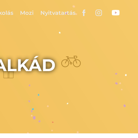
kolás
Mozi
Nyitvatartás
ALKÁD