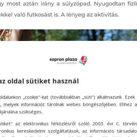
ogy most aztán irány a súlyzópad. Nyugodtan fizi
el való futkosást is. A lényeg az aktivitás.
az oldal sütiket használ
ldalunkon „cookie"-kat (továbbiakban „süti") alkalmazunk. Ezek 
ok, melyek információt tárolnak webes böngészőjében. Ehhez 
ájárulása szükséges.
ütiket" az elektronikus hírközlésről szóló 2003. évi C. törvén
tronikus kereskedelmi szolgáltatások, az információs társadal