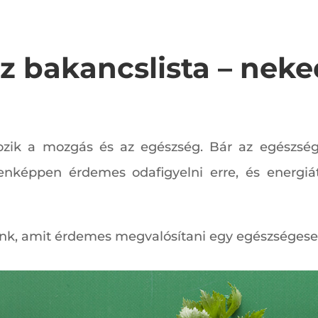
z bakancslista – nek
rtozik a mozgás és az egészség. Bár az egészség
enképpen érdemes odafigyelni erre, és energiát
ünk, amit érdemes megvalósítani egy egészségeseb