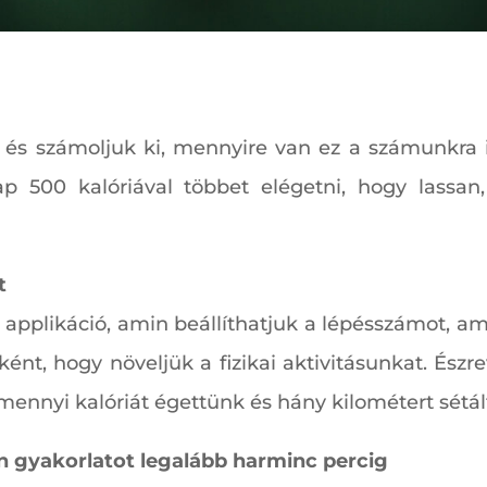
 és számoljuk ki, mennyire van ez a számunkra i
p 500 kalóriával többet elégetni, hogy lassan
t
applikáció, amin beállíthatjuk a lépésszámot, am
nt, hogy növeljük a fizikai aktivitásunkat. Észre
ennyi kalóriát égettünk és hány kilométert sétál
 gyakorlatot legalább harminc percig