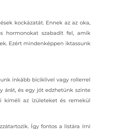
ések kockázatát. Ennek az az oka,
és hormonokat szabadít fel, amik
tnek. Ezért mindenképpen iktassunk
k inkább biciklivel vagy rollerrel
 árát, és egy jót edzhetünk szinte
i kíméli az ízületeket és remekül
artozik. Így fontos a listára írni