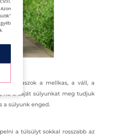
VIII.
. Azon
ütik"
egyéb
k.
ekvőtámaszok a mellkas, a váll, a
t, ha a saját súlyunkat meg tudjuk
s a súlyunk enged.
elni a túlsúlyt sokkal rosszabb az