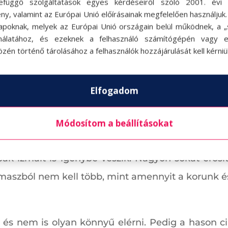
efüggő szolgáltatások egyes kérdéseiről szóló 2001. évi C
ny, valamint az Európai Unió előírásainak megfelelően használjuk
apoknak, melyek az Európai Unió országain belül működnek, a „s
nálatához, és ezeknek a felhasználó számítógépén vagy 
zén történő tárolásához a felhasználók hozzájárulását kell kérniü
Elfogadom
letes fekvőtámaszt
Módosítom a beállításokat
arométerének tartják. Megfelelően elvégzett f
ábak izmait is igénybe veszik. Nagyon sokat erősí
maszból nem kell több, mint amennyit a korunk é
és nem is olyan könnyű elérni. Pedig a hason cip