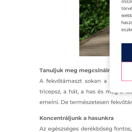
össz
törvé
webl
hasz
eszkö
Tanuljuk meg megcsinálni a töké
A fekvőtámaszt sokan a fitnesz b
tricepsz, a hát, a has és még a l
emelni. De természetesen fekvőtá
Koncentráljunk a hasunkra
Az egészséges derékbőség fontos, 