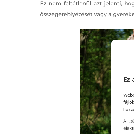
Ez nem feltétlenül azt jelenti, h
összegereblyézését vagy a gyerekekk
Ez 
Webo
fájl
hozz
A „s
elek