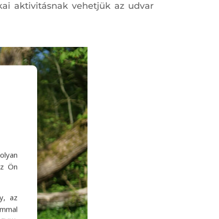
kai aktivitásnak vehetjük az udvar
olyan
az Ön
y, az
ommal