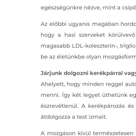
egészségünkre nézve, mint a csíp
Az előbbi ugyanis magában hordoz
hogy a hasi szerveket körülvevő
magasabb LDL-koleszterin-, trigli
be az életünkbe olyan mozgásformát
Járjunk dolgozni kerékpárral vagy
Ahelyett, hogy minden reggel autó
menni. Így két legyet üthetünk eg
észrevétlenül. A kerékpározás és
átdolgozza a test izmait.
A mozgáson kívül természetesen az