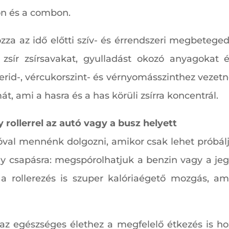
őn és a combon.
za az idő előtti szív- és érrendszeri megbeteged
 zsír zsírsavakat, gyulladást okozó anyagokat 
cerid-, vércukorszint- és vérnyomásszinthez veze
, ami a hasra és a has körüli zsírra koncentrál.
 rollerrel az autó vagy a busz helyett
val mennénk dolgozni, amikor csak lehet próbáljun
y csapásra: megspórolhatjuk a benzin vagy a jegy
 a rollerezés is szuper kalóriaégető mozgás, am
 egészséges élethez a megfelelő étkezés is hozzát