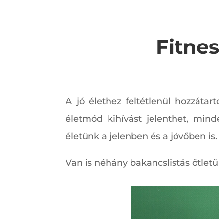
Fitnes
A jó élethez feltétlenül hozzáta
életmód kihívást jelenthet, mind
életünk a jelenben és a jövőben is.
Van is néhány bakancslistás ötlet