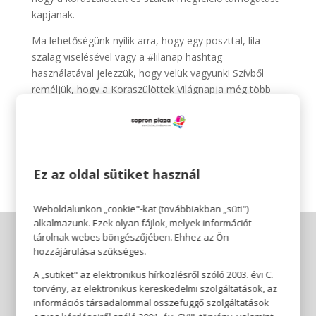
kapjanak.
Ma lehetőségünk nyílik arra, hogy egy poszttal, lila
szalag viselésével vagy a #lilanap hashtag
használatával jelezzük, hogy velük vagyunk! Szívből
reméljük, hogy a Koraszülöttek Világnapja még több
támogatót, megértést és reményt hoz a legkisebb
hősök és családjaik számára.
🔗 Tudj meg többet:
koraszulott.com
Ez az oldal sütiket használ
Weboldalunkon „cookie"-kat (továbbiakban „süti")
alkalmazunk. Ezek olyan fájlok, melyek információt
tárolnak webes böngészőjében. Ehhez az Ön
hozzájárulása szükséges.
A „sütiket" az elektronikus hírközlésről szóló 2003. évi C.
törvény, az elektronikus kereskedelmi szolgáltatások, az
információs társadalommal összefüggő szolgáltatások