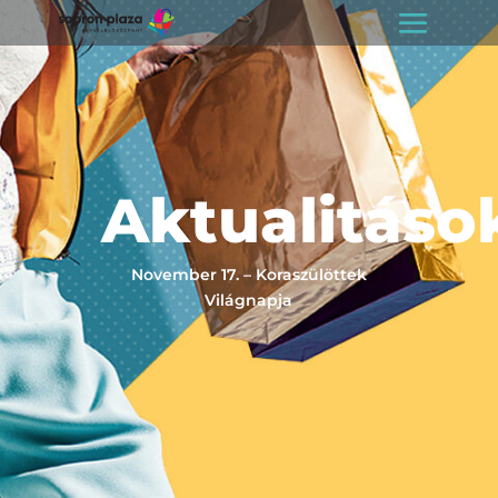
Aktualitáso
November 17. – Koraszülöttek
Világnapja