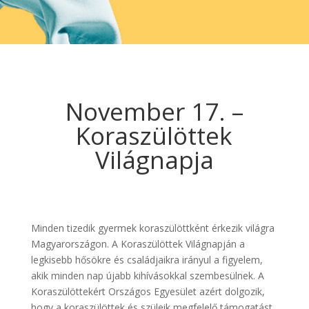
November 17. –
Koraszülöttek
Világnapja
Minden tizedik gyermek koraszülöttként érkezik világra
Magyarországon. A Koraszülöttek Világnapján a
legkisebb hősökre és családjaikra irányul a figyelem,
akik minden nap újabb kihívásokkal szembesülnek. A
Koraszülöttekért Országos Egyesület azért dolgozik,
hogy a koraszülöttek és szüleik megfelelő támogatást