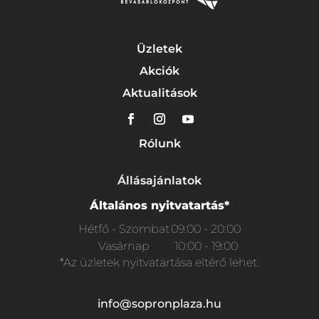
Üzletek
Akciók
Aktualitások
Rólunk
Állásajánlatok
Általános nyitvatartás*
Hétfő - Szombat
09:00 - 20:00
Vasárnap
10:00 - 19:00
*Az üzletek nyitvatartása eltérő lehet.
info@sopronplaza.hu