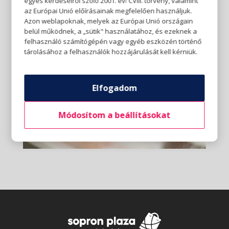
egyes kérdéseiről szóló 2001. évi CVIII. törvény, valamint
az Európai Unió előírásainak megfelelően használjuk.
Azon weblapoknak, melyek az Európai Unió országain
belül működnek, a „sütik" használatához, és ezeknek a
felhasználó számítógépén vagy egyéb eszközén történő
tárolásához a felhasználók hozzájárulását kell kérniük.
Elfogadom
Módosítom a beállításokat