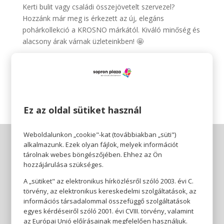
Kerti bulit vagy családi összejövetelt szervezel?
Hozzánk már meg is érkezett az új, elegáns
pohárkollekció a KROSNO márkától. Kiváló minőség és
alacsony árak várnak üzleteinkben! 🤩
Pepco 🧡
Érezhető minőség, szerethető áron.
Ez az oldal sütiket használ
Weboldalunkon „cookie"-kat (továbbiakban „süti")
alkalmazunk. Ezek olyan fájlok, melyek információt
tárolnak webes böngészőjében. Ehhez az Ön
hozzájárulása szükséges.
A „sütiket" az elektronikus hírközlésről szóló 2003. évi C.
törvény, az elektronikus kereskedelmi szolgáltatások, az
információs társadalommal összefüggő szolgáltatások
egyes kérdéseiről szóló 2001. évi CVIII. törvény, valamint
az Európai Unió előírásainak megfelelően használjuk.