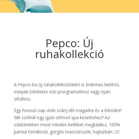
Pepco: Új
ruhakollekció
A Pepco-ba új ruhakollekciónkért is érdemes betérni,
melyek tökéletes esti prorgramokhoz vagy nyári
sétához.
Egy hosszú nap után szánj idő magadra és a bőrödre!
Mit szólnál egy igazi otthoni spa kezeléshez? Az
üzleteinkben most minden kelléket megtalálsz, 100%
pamut törölköző, görgős masszírozók, hajturbán. 🧖‍♀️