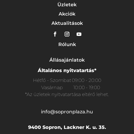
Üzletek
Akciók
Aktualitások
Rólunk
Állásajánlatok
Általános nyitvatartás*
Hétfő - Szombat
09:00 - 20:00
Vasárnap
10:00 - 19:00
*Az üzletek nyitvatartása eltérő lehet.
info@sopronplaza.hu
9400 Sopron, Lackner K. u. 35.