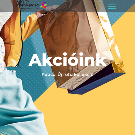
Akcióink
Pepco: Új ruhakollekció