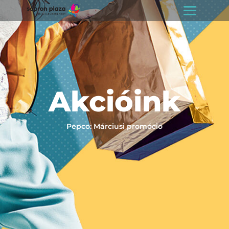
Akcióink
Pepco: Márciusi promóció