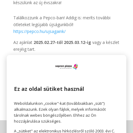
készülünk az új évszakra!
Találkozzunk a Pepco-ban! Addig is: meríts további
ötleteket legújabb újságunkból!
https://pepco.hu/ujsagaink/
Az ajánlat
2025.02.27-től 2025.03.12-ig
vagy a készlet
erejéig tart.
A termékek időszakosan érkeznek üzleteinkbe és
elérhetőségük üzletenként változhat.
Pepco 🧡
Ez az oldal sütiket használ
Érezhető minőség, szerethető áron.
Weboldalunkon „cookie"-kat (továbbiakban „süti")
alkalmazunk. Ezek olyan fájlok, melyek információt
tárolnak webes böngészőjében. Ehhez az Ön
hozzájárulása szükséges.
A „sütiket" az elektronikus hírközlésről szóló 2003. évi C.