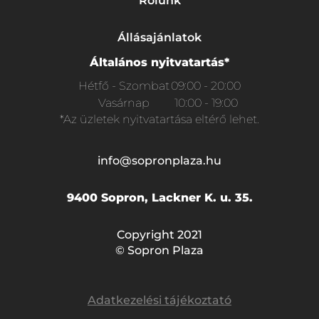
Rólunk
Állásajánlatok
Általános nyitvatartás*
Hétfő - Szombat
09:00 - 20:00
Vasárnap
10:00 - 19:00
*Az üzletek nyitvatartása eltérő lehet.
info@sopronplaza.hu
9400 Sopron, Lackner K. u. 35.
Copyright 2021
© Sopron Plaza
Adatkezelési tájékoztató