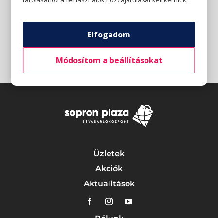
tárolásához a felhasználók hozzájárulását kell kérniük.
Elfogadom
Módosítom a beállításokat
Üzletek
Akciók
Aktualitások