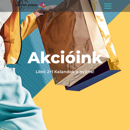
Akcióink
Libri: 2+1 Kalandok a nyárra!