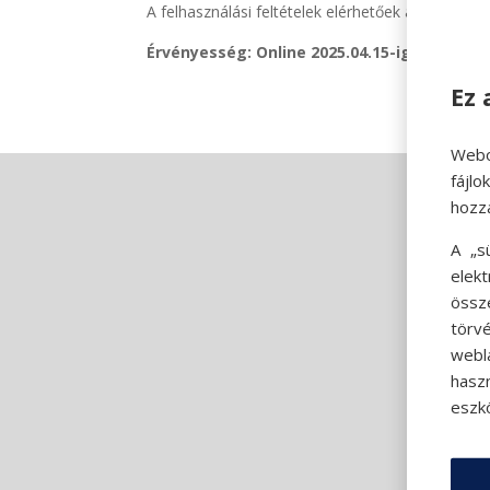
A felhasználási feltételek elérhetőek az üzlete
Érvényesség: Online 2025.04.15-ig, üzletekb
Ez 
Webo
fájl
hozz
A „s
elek
össz
törvé
webl
hasz
eszkö