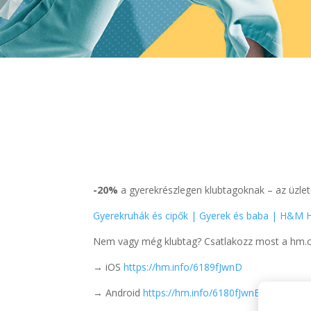
-20%
a gyerekrészlegen klubtagoknak – az üzlet
Gyerekruhák és cipők | Gyerek és baba | H&M 
Nem vagy még klubtag? Csatlakozz most a hm.
→ iOS
https://hm.info/6189fJwnD
→ Android
https://hm.info/6180fJwnE