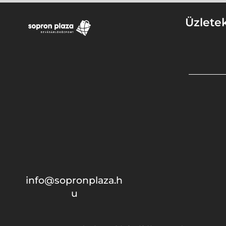
Üzlete
info@sopronplaza.h
u