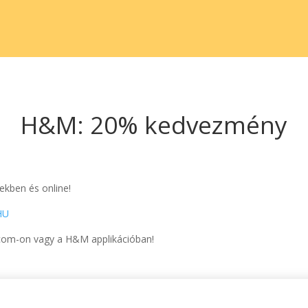
H&M: 20% kedvezmény
ekben és online!
HU
com-on vagy a H&M applikációban!