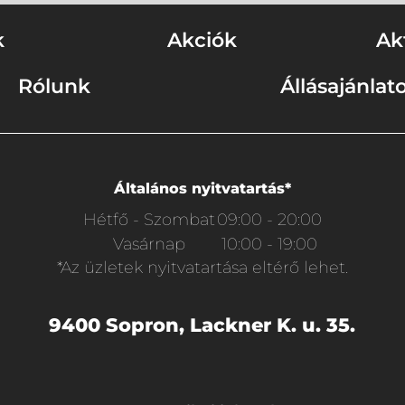
k
Akciók
Ak
Rólunk
Állásajánlat
Általános nyitvatartás*
Hétfő - Szombat
09:00 - 20:00
Vasárnap
10:00 - 19:00
*Az üzletek nyitvatartása eltérő lehet.
9400 Sopron, Lackner K. u. 35.