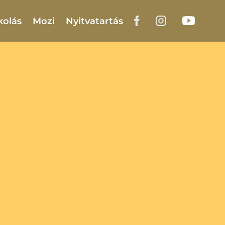
kolás
Mozi
Nyitvatartás