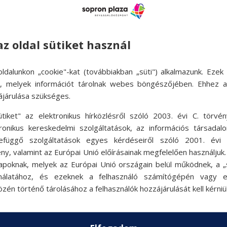
kben és a hm.com-on.
en 2025.04.19-ig
az oldal sütiket használ
ldalunkon „cookie"-kat (továbbiakban „süti") alkalmazunk. Ezek 
ok, melyek információt tárolnak webes böngészőjében. Ehhez 
ájárulása szükséges.
ütiket" az elektronikus hírközlésről szóló 2003. évi C. törvén
tronikus kereskedelmi szolgáltatások, az információs társadal
efüggő szolgáltatások egyes kérdéseiről szóló 2001. évi C
ny, valamint az Európai Unió előírásainak megfelelően használjuk
apoknak, melyek az Európai Unió országain belül működnek, a „s
nálatához, és ezeknek a felhasználó számítógépén vagy 
zén történő tárolásához a felhasználók hozzájárulását kell kérniü