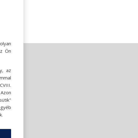
olyan
az Ön
y, az
ommal
VIII.
. Azon
ütik"
egyéb
k.