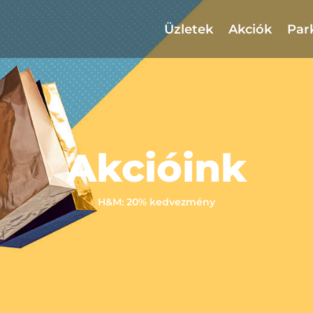
Üzletek
Akciók
Par
Akcióink
H&M: 20% kedvezmény