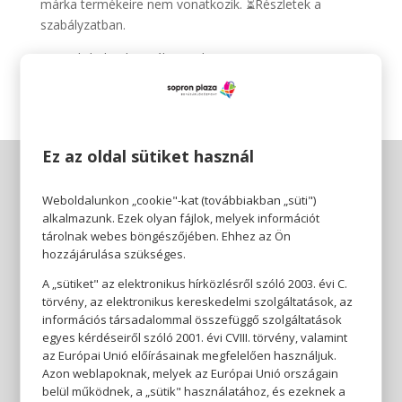
márka termékeire nem vonatkozik. ⏳Részletek a
szabályzatban.
Te melyik darabot választod? 👀
Ez az oldal sütiket használ
Weboldalunkon „cookie"-kat (továbbiakban „süti")
alkalmazunk. Ezek olyan fájlok, melyek információt
tárolnak webes böngészőjében. Ehhez az Ön
hozzájárulása szükséges.
A „sütiket" az elektronikus hírközlésről szóló 2003. évi C.
törvény, az elektronikus kereskedelmi szolgáltatások, az
információs társadalommal összefüggő szolgáltatások
egyes kérdéseiről szóló 2001. évi CVIII. törvény, valamint
az Európai Unió előírásainak megfelelően használjuk.
Azon weblapoknak, melyek az Európai Unió országain
belül működnek, a „sütik" használatához, és ezeknek a