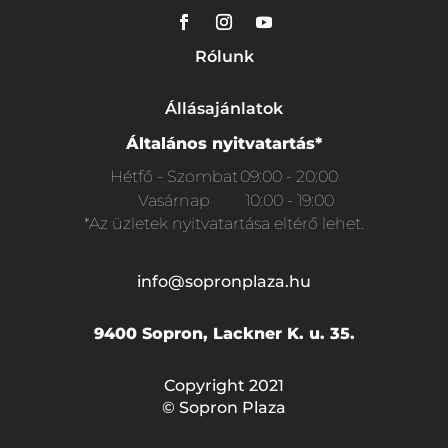
Rólunk
Állásajánlatok
Általános nyitvatartás*
Hétfő - Szombat
09:00 - 20:00
Vasárnap
10:00 - 19:00
*Az üzletek nyitvatartása eltérő lehet.
info@sopronplaza.hu
9400 Sopron, Lackner K. u. 35.
Copyright 2021
© Sopron Plaza