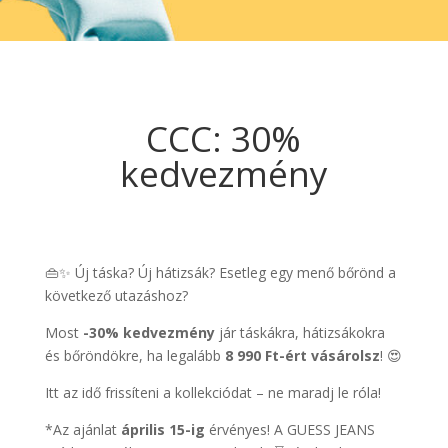
CCC: 30%
kedvezmény
👜✨ Új táska? Új hátizsák? Esetleg egy menő bőrönd a
következő utazáshoz?
Most
-30% kedvezmény
jár táskákra, hátizsákokra
és bőröndökre, ha legalább
8 990 Ft-ért vásárolsz
! 😍
Itt az idő frissíteni a kollekciódat – ne maradj le róla!
*Az ajánlat
április 15-ig
érvényes! A GUESS JEANS