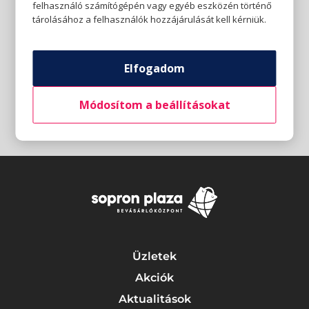
felhasználó számítógépén vagy egyéb eszközén történő
tárolásához a felhasználók hozzájárulását kell kérniük.
Elfogadom
Módosítom a beállításokat
Üzletek
Akciók
Aktualitások