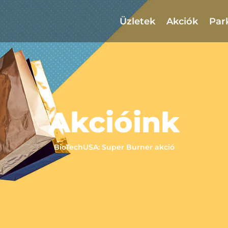
Üzletek
Akciók
Par
Akcióink
BioTechUSA: Super Burner akció