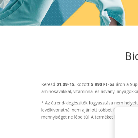
Bi
Keresd
01.09-15.
között
5 990 Ft-os
áron a Supe
aminosavakkal, vitaminnal és ásványi anyagokk
* Az étrend-kiegészítők fogyasztása nem helyett
levélkivonatnál nem ajánlott többet fogyasztan
mennyiséget ne lépd túl! A terméket kisgyermekek 