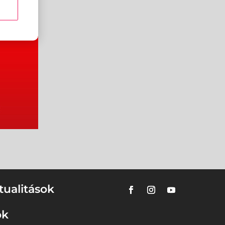
tualitások
ok