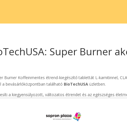
oTechUSA: Super Burner ak
r Burner Koffeinmentes étrend-kiegészítő tablettát L-karnitinnel, CLA-v
al a bevásárlóközpontban található
BioTechUSA
üzletben.
esíti a kiegyensúlyozott, változatos étrendet és az egészséges élet
iuk. Fogyasztása gyermekeknek és terhes vagy szoptató nők számára n
elől elzárva kell tárolni!