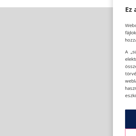
Ez 
Webo
fájl
hozz
A „s
elek
össz
törvé
webl
hasz
eszkö