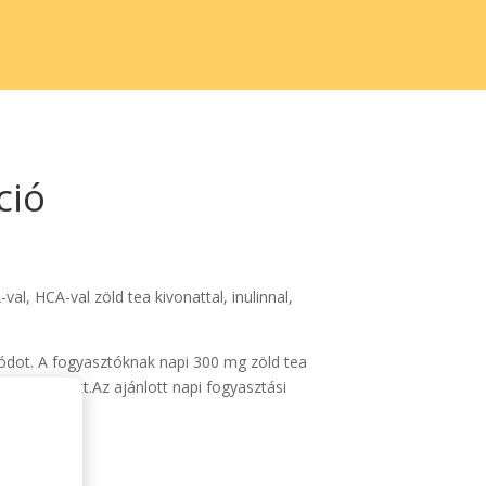
ció
al, HCA-val zöld tea kivonattal, inulinnal,
módot. A fogyasztóknak napi 300 mg zöld tea
em ajánlott.Az ajánlott napi fogyasztási