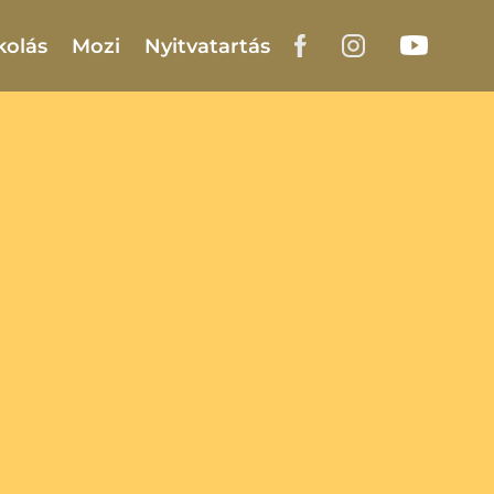
kolás
Mozi
Nyitvatartás