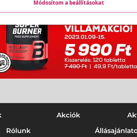
Módosítom a beállításokat
k
Akciók
Ak
Rólunk
Állásajánlat