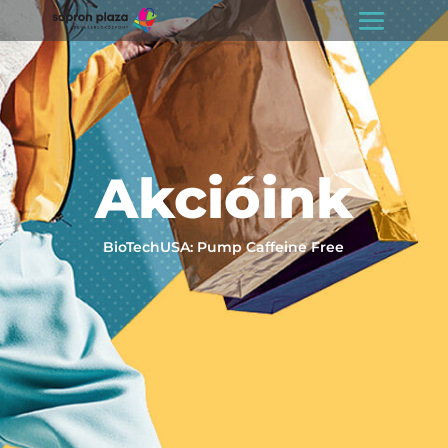
Akcióink
BioTechUSA: Pump Caffeine Free