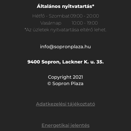
Általános nyitvatartás*
Hétfő - Szombat
09:00 - 20:00
Vasárnap
10:00 - 19:00
*Az üzletek nyitvatartása eltérő lehet.
info@sopronplaza.hu
9400 Sopron, Lackner K. u. 35.
Copyright 2021
© Sopron Plaza
Adatkezelési tájékoztató
Energetikai jelentés