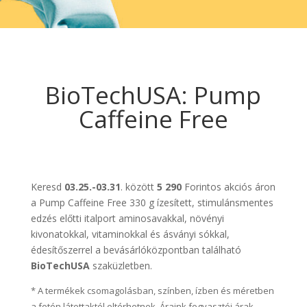
BioTechUSA: Pump
Caffeine Free
Keresd
03.25.-03.31
. között
5 290
Forintos akciós áron
a Pump Caffeine Free 330 g ízesített, stimulánsmentes
edzés előtti italport aminosavakkal, növényi
kivonatokkal, vitaminokkal és ásványi sókkal,
édesítőszerrel a bevásárlóközpontban található
BioTechUSA
szaküzletben.
* A termékek csomagolásban, színben, ízben és méretben
a fotón látottaktól eltérhetnek. Áraink fogyasztói árak,