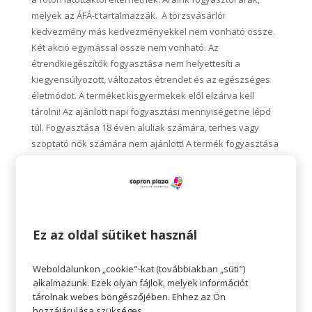
melyek az ÁFÁ-t tartalmazzák. A törzsvásárlói
kedvezmény más kedvezményekkel nem vonható össze.
Két akció egymással össze nem vonható. Az
étrendkiegészítők fogyasztása nem helyettesíti a
kiegyensúlyozott, változatos étrendet és az egészséges
életmódot. A terméket kisgyermekek elől elzárva kell
tárolni! Az ajánlott napi fogyasztási mennyiséget ne lépd
túl. Fogyasztása 18 éven aluliak számára, terhes vagy
szoptató nők számára nem ajánlott! A termék fogyasztása
ismert alapbetegség, valamint gyógyszerszedés,
antidiabetikumok szedése esetén nem javasolt. A termék
nem fogyasztható abban az esetben, ha az adott napon
már fogyasztott hozzáadott betaint tartalmazó
étrendkiegészítőket. Vásárláskor és a fogyasztás
Ez az oldal sütiket használ
megkezdése előtt minden esetben olvassa el a termékek
címkéjén, vagy a www.biotechusa.hu termékoldalán lévő
Weboldalunkon „cookie"-kat (továbbiakban „süti")
információt és figyelmeztetéseket!
alkalmazunk. Ezek olyan fájlok, melyek információt
tárolnak webes böngészőjében. Ehhez az Ön
hozzájárulása szükséges.