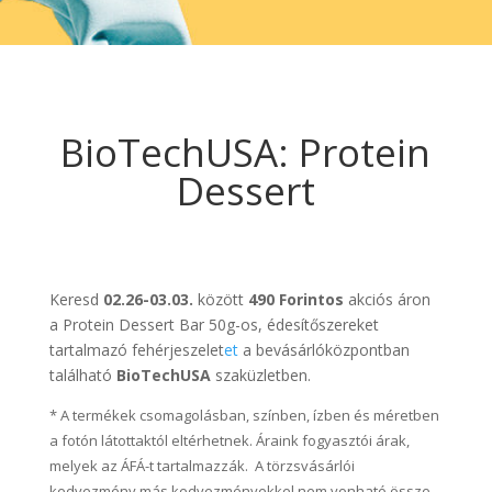
BioTechUSA: Protein
Dessert
Keresd
02.26-03.03.
között
490 Forintos
akciós áron
a Protein Dessert Bar 50g-os, édesítőszereket
tartalmazó fehérjeszelet
et
a bevásárlóközpontban
található
BioTechUSA
szaküzletben.
* A termékek csomagolásban, színben, ízben és méretben
a fotón látottaktól eltérhetnek. Áraink fogyasztói árak,
melyek az ÁFÁ-t tartalmazzák. A törzsvásárlói
kedvezmény más kedvezményekkel nem vonható össze.