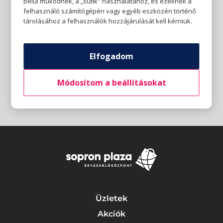
belül működnek, a „sütik" használatához, és ezeknek a
felhasználó számítógépén vagy egyéb eszközén történő
tárolásához a felhasználók hozzájárulását kell kérniük.
Elfogadom
Módosítom a beállításokat
Üzletek
Akciók