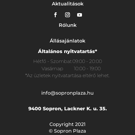
Aktualitások
Rólunk
Állásajánlatok
Általános nyitvatartás*
Hétfő - Szombat
09:00 - 20:00
Vasárnap
10:00 - 19:00
*Az üzletek nyitvatartása eltérő lehet.
info@sopronplaza.hu
9400 Sopron, Lackner K. u. 35.
Copyright 2021
© Sopron Plaza