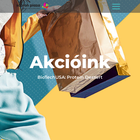
Akcióink
BioTechUSA: Protein Dessert