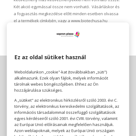
Két akció egymással össze nem vonható. Vásárláskor és
a fogyasztás megkezdése előtt minden esetben olvassa
el a termékek címkéjén, vagy a www.biotechusa.hu
termékoldalán lévő információt és figyelmeztetéseket!
Ez az oldal sütiket használ
Weboldalunkon „cookie"-kat (továbbiakban „süti")
alkalmazunk. Ezek olyan fájlok, melyek információt
tárolnak webes böngészőjében. Ehhez az Ön
hozzájárulása szükséges.
A „sütiket" az elektronikus hírközlésről szóló 2003. évi C.
törvény, az elektronikus kereskedelmi szolgáltatások, az
információs társadalommal összefüggő szolgáltatások
egyes kérdéseiről szóló 2001. évi CVIII. törvény, valamint
az Európai Unió előírásainak megfelelően használjuk.
Azon weblapoknak, melyek az Európai Unió országain