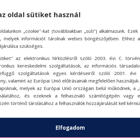
az oldal sütiket használ
ldalunkon „cookie"-kat (továbbiakban „süti") alkalmazunk. Ezek 
ok, melyek információt tárolnak webes böngészőjében. Ehhez 
ájárulása szükséges.
ütiket" az elektronikus hírközlésről szóló 2003. évi C. törvén
tronikus kereskedelmi szolgáltatások, az információs társadal
efüggő szolgáltatások egyes kérdéseiről szóló 2001. évi C
ny, valamint az Európai Unió előírásainak megfelelően használjuk
apoknak, melyek az Európai Unió országain belül működnek, a „s
nálatához, és ezeknek a felhasználó számítógépén vagy 
zén történő tárolásához a felhasználók hozzájárulását kell kérniü
Elfogadom