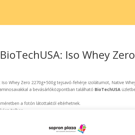
BioTechUSA: Iso Whey Zero
 Iso Whey Zero 2270g+500g tejsavó-fehérje izolátumot, Native Whey 
aminosavakkal a bevásárlóközpontban található
BioTechUSA
üzletb
méretben a fotón látottaktól eltérhetnek.
kész italban.
z termék laktózmentes.
nak megfelelően.