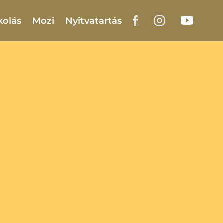
kolás
Mozi
Nyitvatartás