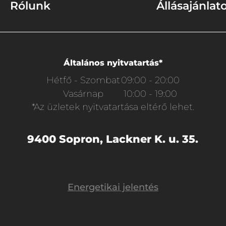
Rólunk
Állásajánlat
Általános nyitvatartás*
Hétfő - Szombat
09:00 - 20:00
Vasárnap
10:00 - 19:00
*Az üzletek nyitvatartása eltérő lehet.
9400 Sopron, Lackner K. u. 35.
Energetikai jelentés