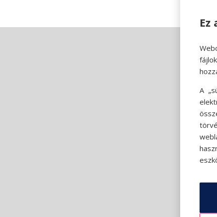
Ez 
Webo
fájl
hozz
A „s
elek
össz
törvé
webl
hasz
eszkö