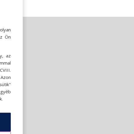
olyan
az Ön
y, az
ommal
VIII.
. Azon
ütik"
egyéb
k.