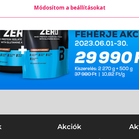
Módosítom a beállításokat
k
Akciók
Ak