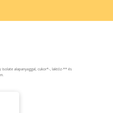
Isolate alapanyaggal, cukor*-, laktóz-** és
en.