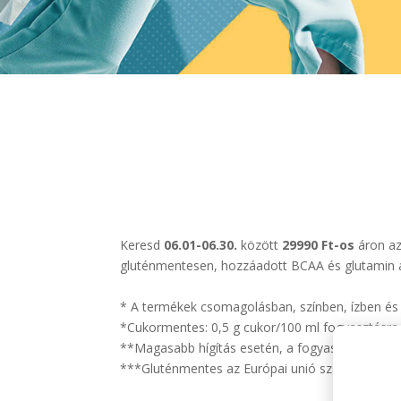
Keresd
06.01-06.30.
között
29990 Ft-os
áron az
gluténmentesen, hozzáadott BCAA és glutamin 
* A termékek csomagolásban, színben, ízben és 
*Cukormentes: 0,5 g cukor/100 ml fogyasztásra 
**Magasabb hígítás esetén, a fogyasztásra kés
***Gluténmentes az Európai unió szabályozásá