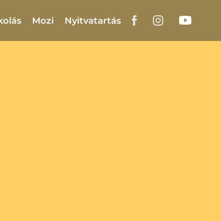
kolás
Mozi
Nyitvatartás