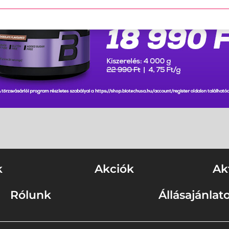
k
Akciók
Ak
Rólunk
Állásajánlat