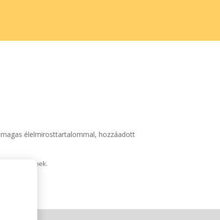
l, magas élelmirosttartalommal, hozzáadott
tól eltérhetnek.