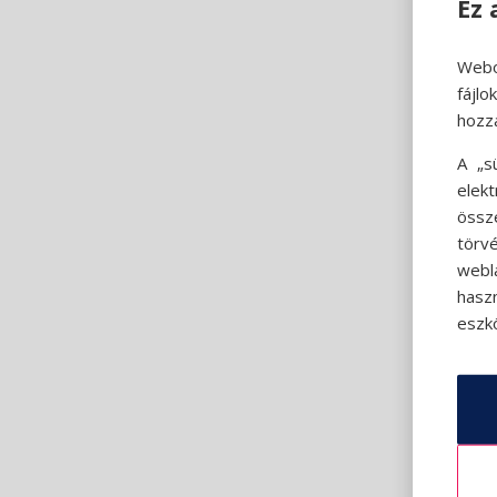
Ez 
Webo
fájl
hozz
A „s
elek
össz
törvé
webl
hasz
eszkö