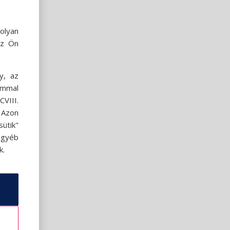
olyan
az Ön
y, az
ommal
VIII.
. Azon
ütik"
egyéb
k.