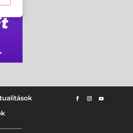
tualitások
ok