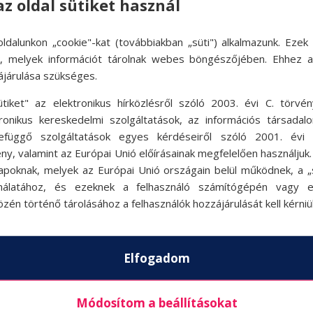
az oldal sütiket használ
ldalunkon „cookie"-kat (továbbiakban „süti") alkalmazunk. Ezek 
ok, melyek információt tárolnak webes böngészőjében. Ehhez 
ájárulása szükséges.
ütiket" az elektronikus hírközlésről szóló 2003. évi C. törvén
tronikus kereskedelmi szolgáltatások, az információs társadal
efüggő szolgáltatások egyes kérdéseiről szóló 2001. évi C
ny, valamint az Európai Unió előírásainak megfelelően használjuk
apoknak, melyek az Európai Unió országain belül működnek, a „s
nálatához, és ezeknek a felhasználó számítógépén vagy 
zén történő tárolásához a felhasználók hozzájárulását kell kérniü
Elfogadom
Módosítom a beállításokat