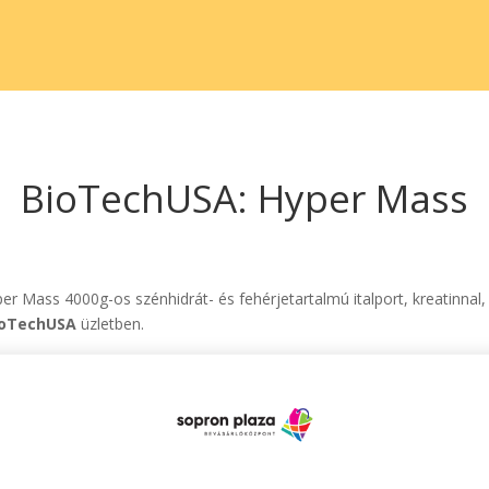
BioTechUSA: Hyper Mass
er Mass 4000g-os szénhidrát- és fehérjetartalmú italport, kreatinna
ioTechUSA
üzletben.
. A termékek csomagolásban, színben, ízben és méretben a fotón látottak