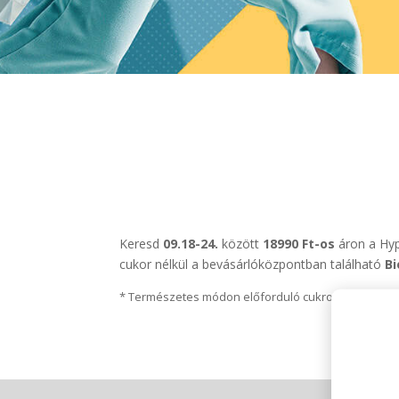
Keresd
09.18-24.
között
18990 Ft-os
áron a Hyp
cukor nélkül a bevásárlóközpontban található
B
* Természetes módon előforduló cukrokat tartalmaz