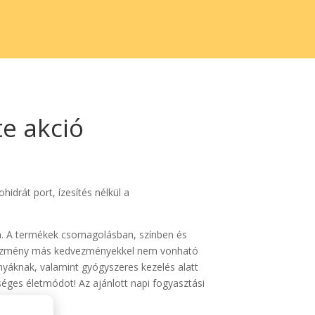
e akció
hidrát port, ízesítés nélkül a
n. A termékek csomagolásban, színben és
kedvezmény más kedvezményekkel nem vonható
anyáknak, valamint gyógyszeres kezelés alatt
séges életmódot! Az ajánlott napi fogyasztási