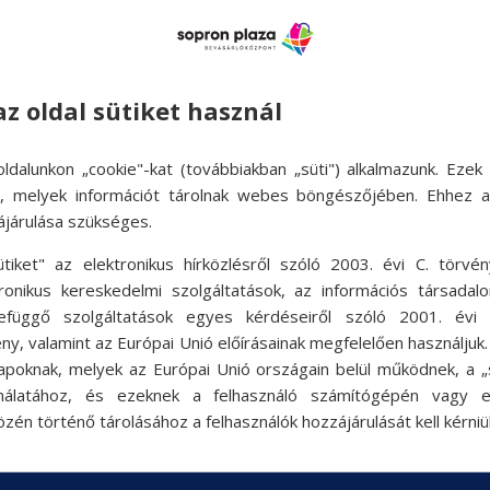
inden esetben olvassa el a termékek címkéjén, vagy a www.biotechu
ttps://shop.biotechusa.hu/account/register oldalon találhatóak.
az oldal sütiket használ
ldalunkon „cookie"-kat (továbbiakban „süti") alkalmazunk. Ezek 
ok, melyek információt tárolnak webes böngészőjében. Ehhez 
ájárulása szükséges.
ütiket" az elektronikus hírközlésről szóló 2003. évi C. törvén
tronikus kereskedelmi szolgáltatások, az információs társadal
efüggő szolgáltatások egyes kérdéseiről szóló 2001. évi C
ny, valamint az Európai Unió előírásainak megfelelően használjuk
apoknak, melyek az Európai Unió országain belül működnek, a „s
nálatához, és ezeknek a felhasználó számítógépén vagy 
zén történő tárolásához a felhasználók hozzájárulását kell kérniü