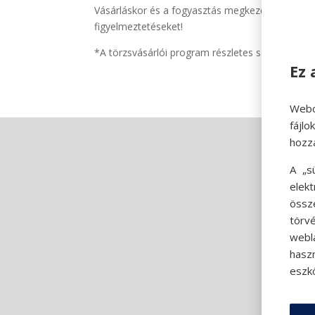
Vásárláskor és a fogyasztás megkezdése előtt m
figyelmeztetéseket!
*A törzsvásárlói program részletes szabályai a h
Ez 
Webo
fájl
hozz
A „s
elek
össz
törvé
webl
hasz
eszkö