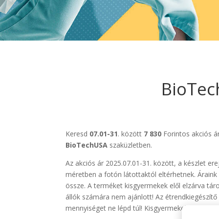
BioTec
Keresd
07.01-31
. között
7 830
Forintos akciós 
BioTechUSA
szaküzletben.
Az akciós ár 2025.07.01-31. között, a készlet
méretben a fotón látottaktól eltérhetnek. Árai
össze. A terméket kisgyermekek elől elzárva tár
állók számára nem ajánlott! Az étrendkiegészítő
mennyiséget ne lépd túl! Kisgyermekek elől elzár