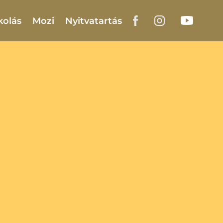
kolás
Mozi
Nyitvatartás