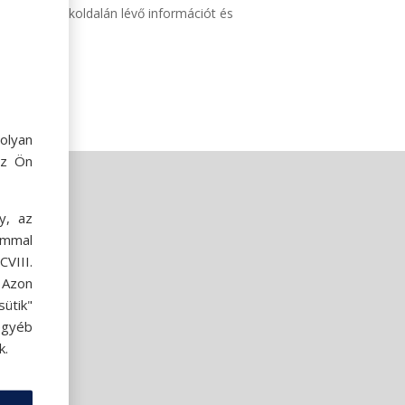
sa.hu termékoldalán lévő információt és
olyan
az Ön
y, az
ommal
VIII.
. Azon
ütik"
egyéb
k.