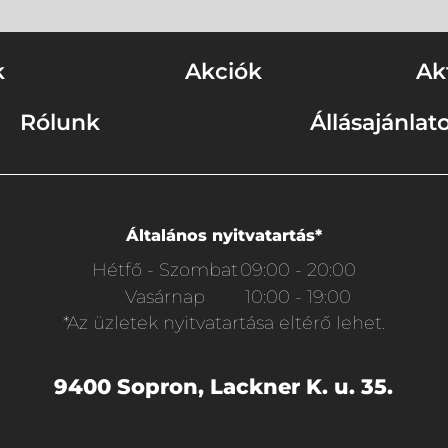
k
Akciók
Ak
Rólunk
Állásajánlat
Általános nyitvatartás*
Hétfő - Szombat
09:00 - 20:00
Vasárnap
10:00 - 19:00
*Az üzletek nyitvatartása eltérő lehet.
9400 Sopron, Lackner K. u. 35.