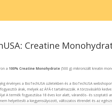
hUSA: Creatine Monohydrat
áron a
100% Creatine Monohydrate
(500 g) mikronizált kreatin mono
 erejéig érvényes a BioTechUSA üzletekben és a BioTechUSA webshopo
nk fogyasztói árak, melyek az ÁFÁ-t tartalmazzák. A törzsvásárlói 
olja! A termék fogyasztása 18 éves kor alatt, várandós- és szoptató 
 nem helyettesíti a kiegyensúlyozott, változatos étrendet és az egész
va tartandó!