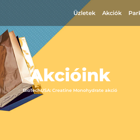
Üzletek
Akciók
Par
Akcióink
BioTechUSA: Creatine Monohydrate akció