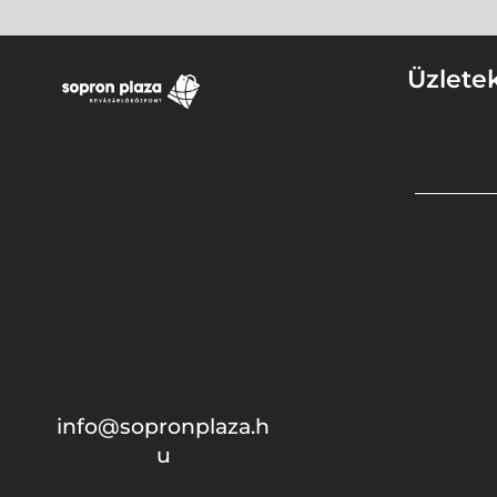
Üzlete
info@sopronplaza.h
u