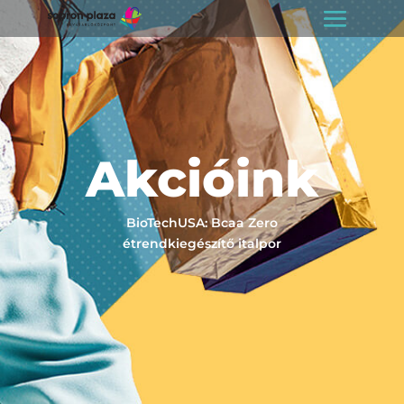
Akcióink
BioTechUSA: Bcaa Zero
étrendkiegészítő italpor