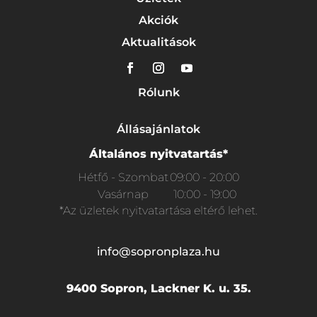
Akciók
Aktualitások
Rólunk
Állásajánlatok
Általános nyitvatartás*
Hétfő - Szombat
09:00 - 20:00
Vasárnap
10:00 - 19:00
*Az üzletek nyitvatartása eltérő lehet.
info@sopronplaza.hu
9400 Sopron, Lackner K. u. 35.