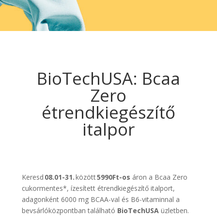
BioTechUSA: Bcaa
Zero
étrendkiegészítő
italpor
Keresd
08.01-31.
között
5990Ft-os
áron a Bcaa Zero
cukormentes*, ízesített étrendkiegészítő italport,
adagonként 6000 mg BCAA-val és B6-vitaminnal a
bevsárlóközpontban található
BioTechUSA
üzletben.