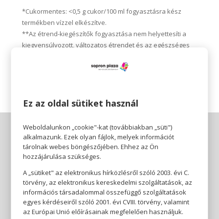
*Cukormentes: <0,5 g cukor/100 ml fogyasztásra kész
termékben vízzel elkészítve.
**Az étrend-kiegészítők fogyasztása nem helyettesíti a
kiegyensúlyozott, változatos étrendet és az egészséges
életmódot. A terméket kisgyermekek elől elzárva kell
tárolni!
Ez az oldal sütiket használ
Weboldalunkon „cookie"-kat (továbbiakban „süti")
alkalmazunk. Ezek olyan fájlok, melyek információt
tárolnak webes böngészőjében. Ehhez az Ön
hozzájárulása szükséges.
A „sütiket" az elektronikus hírközlésről szóló 2003. évi C.
törvény, az elektronikus kereskedelmi szolgáltatások, az
információs társadalommal összefüggő szolgáltatások
egyes kérdéseiről szóló 2001. évi CVIII. törvény, valamint
az Európai Unió előírásainak megfelelően használjuk.