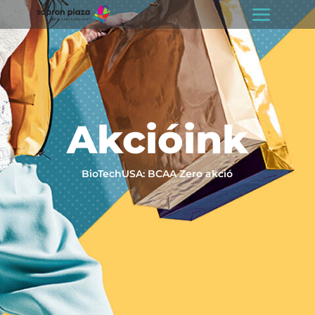
Akcióink
BioTechUSA: BCAA Zero akció