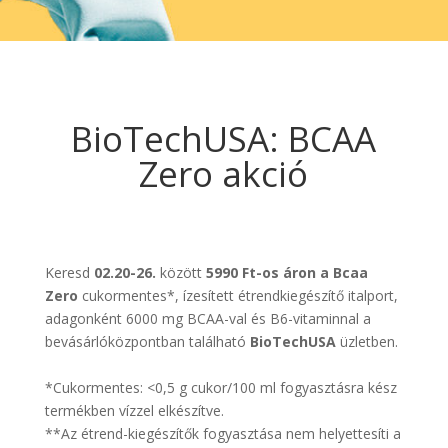
BioTechUSA: BCAA
Zero akció
Keresd
02.20-26.
között
5990 Ft-os áron a Bcaa
Zero
cukormentes*, ízesített étrendkiegészítő italport,
adagonként 6000 mg BCAA-val és B6-vitaminnal a
bevásárlóközpontban található
BioTechUSA
üzletben.
*Cukormentes: <0,5 g cukor/100 ml fogyasztásra kész
termékben vízzel elkészítve.
**Az étrend-kiegészítők fogyasztása nem helyettesíti a