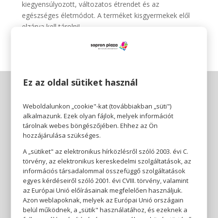
kiegyensúlyozott, változatos étrendet és az
egészséges életmódot. A terméket kisgyermekek elől
elzárva kell tárolni!
Ez az oldal sütiket használ
Weboldalunkon „cookie"-kat (továbbiakban „süti")
alkalmazunk. Ezek olyan fájlok, melyek információt
tárolnak webes böngészőjében. Ehhez az Ön
hozzájárulása szükséges.
A „sütiket" az elektronikus hírközlésről szóló 2003. évi C.
törvény, az elektronikus kereskedelmi szolgáltatások, az
információs társadalommal összefüggő szolgáltatások
egyes kérdéseiről szóló 2001. évi CVIII. törvény, valamint
az Európai Unió előírásainak megfelelően használjuk.
Azon weblapoknak, melyek az Európai Unió országain
belül működnek, a „sütik" használatához, és ezeknek a