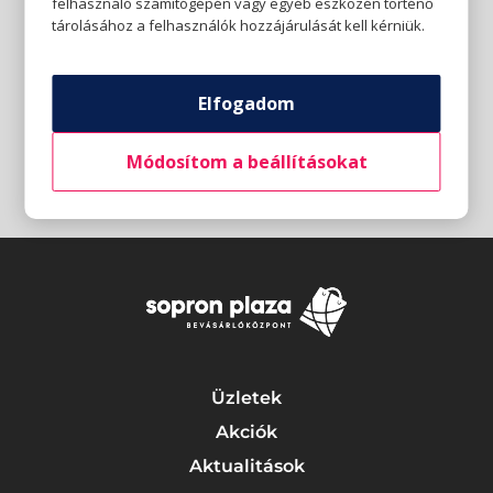
felhasználó számítógépén vagy egyéb eszközén történő
tárolásához a felhasználók hozzájárulását kell kérniük.
Elfogadom
Módosítom a beállításokat
Üzletek
Akciók
Aktualitások