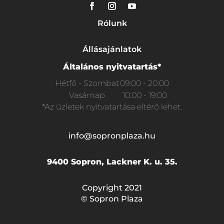
Rólunk
Állásajánlatok
Általános nyitvatartás*
Hétfő - Szombat
09:00 - 20:00
Vasárnap
10:00 - 19:00
*Az üzletek nyitvatartása eltérő lehet.
info@sopronplaza.hu
9400 Sopron, Lackner K. u. 35.
Copyright 2021
© Sopron Plaza