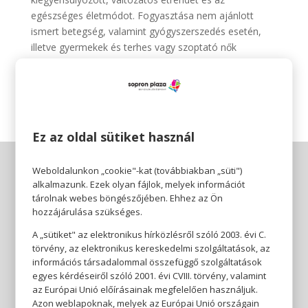
egészséges életmódot. Fogyasztása nem ajánlott
ismert betegség, valamint gyógyszerszedés esetén,
illetve gyermekek és terhes vagy szoptató nők
számára. Gyermekek elől elzárva tartandó! Az ajánlott
fogyasztási mennyiséget ne lépd túl!
Ez az oldal sütiket használ
Weboldalunkon „cookie"-kat (továbbiakban „süti")
alkalmazunk. Ezek olyan fájlok, melyek információt
tárolnak webes böngészőjében. Ehhez az Ön
hozzájárulása szükséges.
A „sütiket" az elektronikus hírközlésről szóló 2003. évi C.
törvény, az elektronikus kereskedelmi szolgáltatások, az
információs társadalommal összefüggő szolgáltatások
egyes kérdéseiről szóló 2001. évi CVIII. törvény, valamint
az Európai Unió előírásainak megfelelően használjuk.
Azon weblapoknak, melyek az Európai Unió országain