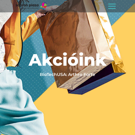
Akcióink
BioTechUSA: Arthro Forte