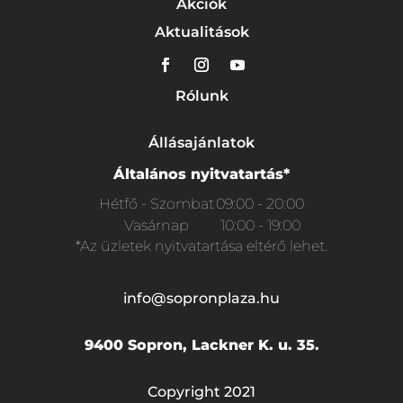
Akciók
Aktualitások
Rólunk
Állásajánlatok
Általános nyitvatartás*
Hétfő - Szombat
09:00 - 20:00
Vasárnap
10:00 - 19:00
*Az üzletek nyitvatartása eltérő lehet.
info@sopronplaza.hu
9400 Sopron, Lackner K. u. 35.
Copyright 2021