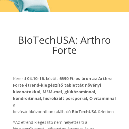
BioTechUSA: Arthro
Forte
Keresd
04.10-16.
között
6590 Ft-os áron az Arthro
Forte étrend-kiegészítő tablettát növényi
kivonatokkal, MSM-mel, glükózaminnal,
kondroitinnal, hidrolizált porcporral, C-vitaminnal
a
bevásárlóközpontban található
BioTechUSA
üzletben.
*Az étrend-kiegészítő nem helyettesíti a
kiegyensúlyozott, változatos étrendet és az