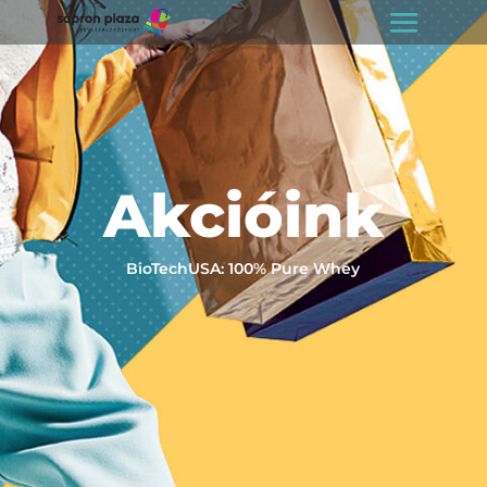
Akcióink
BioTechUSA: 100% Pure Whey