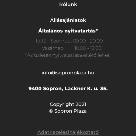
Rólunk
Állásajánlatok
Általános nyitvatartás*
Hétfő - Szombat
09:00 - 20:00
Vasárnap
10:00 - 19:00
*Az üzletek nyitvatartása eltérő lehet.
info@sopronplaza.hu
9400 Sopron, Lackner K. u. 35.
Copyright 2021
© Sopron Plaza
Adatkezelési tájékoztató